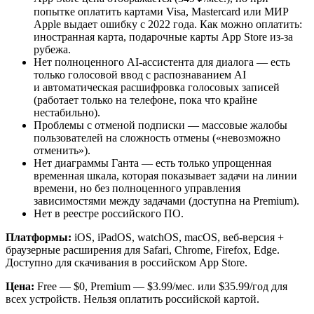
попытке оплатить картами Visa, Mastercard или МИР
Apple выдает ошибку с 2022 года. Как можно оплатить:
иностранная карта, подарочные карты App Store из-за
рубежа.
Нет полноценного AI-ассистента для диалога — есть
только голосовой ввод с распознаванием AI
и автоматическая расшифровка голосовых записей
(работает только на телефоне, пока что крайне
нестабильно).
Проблемы с отменой подписки — массовые жалобы
пользователей на сложность отмены («невозможно
отменить»).
Нет диаграммы Ганта — есть только упрощенная
временная шкала, которая показывает задачи на линии
времени, но без полноценного управления
зависимостями между задачами (доступна на Premium).
Нет в реестре российского ПО.
Платформы:
iOS, iPadOS, watchOS, macOS, веб-версия +
браузерные расширения для Safari, Chrome, Firefox, Edge.
Доступно для скачивания в российском App Store.
Цена:
Free — $0, Premium — $3.99/мес. или $35.99/год для
всех устройств. Нельзя оплатить российской картой.