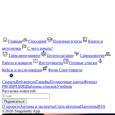
Главная
Глоссарий
Полезные курсы
Книги и
методички
С чего начать?
Тайм-менеджмент
Целеполагание
Саморазвитие
Работа в команде
Инструменты
Готовые списки
Кейсы и исследования
Фичи Сингулярити
Скачать
Веб-версия
Тарифы
Подарочные карты
Журнал
PROВРЕМЯ
Шаблоны списков
Учебник
Рассылка новостей
Подписаться
О проекте
Авторы и эксперты
Стать автором
Партнеры
RSS
©2026 Singularity App