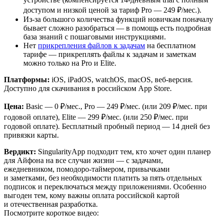
доступом и низкой ценой за тариф Pro — 249 ₽/мес.).
Из-за большого количества функций новичкам поначалу
бывает сложно разобраться — в помощь есть подробная
база знаний с пошаговыми инструкциями.
Нет
прикрепления файлов к задачам
на бесплатном
тарифе — прикреплять файлы к задачам и заметкам
можно только на Pro и Elite.
Платформы:
iOS, iPadOS, watchOS, macOS, веб-версия.
Доступно для скачивания в российском App Store.
Цена:
Basic — 0 ₽/мес., Pro — 249 ₽/мес. (или 209 ₽/мес. при
годовой оплате), Elite — 299 ₽/мес. (или 250 ₽/мес. при
годовой оплате). Бесплатный пробный период — 14 дней без
привязки карты.
Вердикт:
SingularityApp подходит тем, кто хочет один планер
для Айфона на все случаи жизни — с задачами,
ежедневником, помодоро-таймером, привычками
и заметками, без необходимости платить за пять отдельных
подписок и переключаться между приложениями. Особенно
выгоден тем, кому важны оплата российской картой
и отечественная разработка.
Посмотрите короткое видео: