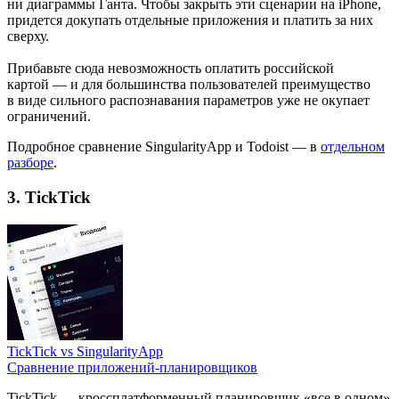
ни диаграммы Ганта. Чтобы закрыть эти сценарии на iPhone,
придется докупать отдельные приложения и платить за них
сверху.
Прибавьте сюда невозможность оплатить российской
картой — и для большинства пользователей преимущество
в виде сильного распознавания параметров уже не окупает
ограничений.
Подробное сравнение SingularityApp и Todoist — в
отдельном
разборе
.
3. TickTick
TickTick vs SingularityApp
Сравнение приложений-планировщиков
TickTick — кроссплатформенный планировщик «все в одном»