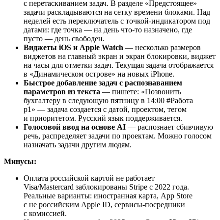
с перетаскиванием задач. В разделе «Предстоящее»
задачи раскладываются на сетку времени блоками. Над
неделей есть переключатель с точкой-индикатором под
датами: где точка — на день что-то назначено, где
пусто — день свободен.
Виджеты iOS и Apple Watch
— несколько размеров
виджетов на главный экран и экран блокировки, виджет
на часы для отметки задач. Текущая задача отображается
в «Динамическом острове» на новых iPhone.
Быстрое добавление задач с распознаванием
параметров из текста
— пишете: «Позвонить
бухгалтеру в следующую пятницу в 14:00 #Работа
p1» — задача создается с датой, проектом, тегом
и приоритетом. Русский язык поддерживается.
Голосовой ввод на основе AI
— распознает сбивчивую
речь, распределяет задачи по проектам. Можно голосом
назначать задачи другим людям.
Минусы:
Оплата российской картой не работает —
Visa/Mastercard заблокированы Stripe с 2022 года.
Реальные варианты: иностранная карта, App Store
с не российским Apple ID, сервисы-посредники
с комиссией.