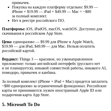
привычек.
Покупка на каждую платформу отдельно: $9.99 —
iPhone + $19.99 — iPad + $49.99 — Mac = ~$80
за полный комплект.
Нет в реестре российского ПО.
Платформы:
iOS, iPadOS, macOS, watchOS. Доступно для
скачивания в российском App Store.
Цена:
единоразово — $9.99 для iPhone и Apple Watch,
$19.99 — для iPad, $49.99 — для Mac. Нельзя оплатить
российской картой.
Вердикт:
Things 3 — красивое, но узконаправленное
приложение: только английский интерфейс (русского нет
и не планируется), никакой совместной работы, никакого AI,
помодоро, привычек и канбана.
За полный комплект (iPhone + iPad + Mac) придется заплатить
~$80 единоразово за ограниченный функционал. Российские
карты не принимаются: нужен иностранный Apple ID или
подарочная карта App Store.
5. Microsoft To Do