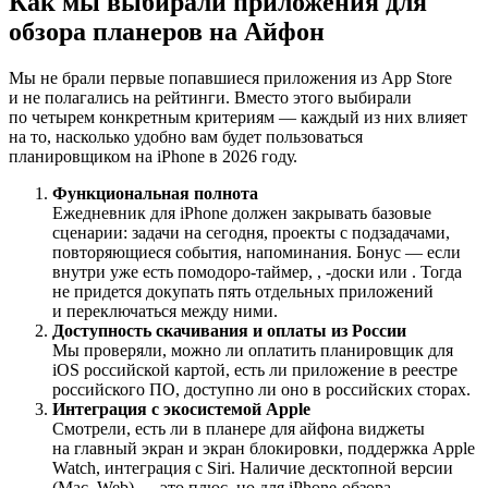
Как мы выбирали приложения для
обзора планеров на Айфон
Мы не брали первые попавшиеся приложения из App Store
и не полагались на рейтинги. Вместо этого выбирали
по четырем конкретным критериям — каждый из них влияет
на то, насколько удобно вам будет пользоваться
планировщиком на iPhone в 2026 году.
Функциональная полнота
Ежедневник для iPhone должен закрывать базовые
сценарии: задачи на сегодня, проекты с подзадачами,
повторяющиеся события, напоминания. Бонус — если
внутри уже есть помодоро-таймер,
,
-доски или
. Тогда
не придется докупать пять отдельных приложений
и переключаться между ними.
Доступность скачивания и оплаты из России
Мы проверяли, можно ли оплатить планировщик для
iOS российской картой, есть ли приложение в реестре
российского ПО, доступно ли оно в российских сторах.
Интеграция с экосистемой Apple
Смотрели, есть ли в планере для айфона виджеты
на главный экран и экран блокировки, поддержка Apple
Watch, интеграция с Siri. Наличие десктопной версии
(Mac, Web) — это плюс, но для iPhone-обзора