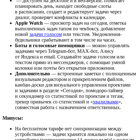
— доступен на десктопе и в веб-версии. Помогает
планировать день, находит свободные слоты
в расписании, создает и редактирует задачи через
диалог, проверяет конфликты в календаре.
Apple Watch
— просмотр задач на сегодня, отметка
выполненных задач тапом по чекбоксу, добавление
новой
задачи голосом
или текстом. Уведомления-
будильники срабатывают в том числе на часах.
Боты и голосовые помощники
— можно управлять
задачами через Telegram-бот, MAX-бот, Алису
от Яндекса и email. Создавайте задачи голосом или
текстом прямо из мессенджеров, с помощью умной
колонки или почты без открытия приложения.
Дополнительно
— встроенные заметки с полноценным
визуальным редактором и прикреплением файлов,
канбан-доски для визуального управления проектами
и задачами в разделе «Сегодня», помодоро-таймер
и секундомер со статистикой по проектам и тегам,
трекер привычек со статистикой и «
хвалилками
»,
совместная работа с назначением ответственных.
Минусы:
На бесплатном тарифе нет синхронизации между
устройствами — задачи хранятся локально на одном
устройстве (компенсируется 14-дневным trial с полным