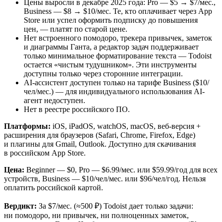
Цены выросли в декабре 2025 года: Pro — $5 → $7/мес.,
Business — $8 → $10/мес. Те, кто оплачивает через App
Store или успел оформить подписку до повышения
цен, — платят по старой цене.
Нет встроенного помодоро, трекера привычек, заметок
и диаграммы Ганта, а редактор задач поддерживает
только минимальное форматирование текста — Todoist
остается «чистым тудушником». Эти инструменты
доступны только через сторонние интеграции.
AI-ассистент доступен только на тарифе Business ($10/
чел/мес.) — для индивидуального использования AI-
агент недоступен.
Нет в реестре российского ПО.
Платформы:
iOS, iPadOS, watchOS, macOS, веб-версия +
расширения для браузеров (Safari, Chrome, Firefox, Edge)
и плагины для Gmail, Outlook. Доступно для скачивания
в российском App Store.
Цена:
Beginner — $0, Pro — $6.99/мес. или $59.99/год для всех
устройств, Business — $10/чел/мес. или $96/чел/год. Нельзя
оплатить российской картой.
Вердикт:
За $7/мес. (≈500 ₽) Todoist дает только задачи:
ни помодоро, ни привычек, ни полноценных заметок,