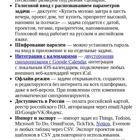
Голосовой ввод с распознаванием параметров
задачи
— диктуете: «Купить молоко завтра в шесть
вечера, проект дом, тег купить, приоритет высокий,
напомни за полчаса» — задача создается с датой,
проектом, тегами, приоритетом, напоминанием.
Голосовой ввод работает на русском и английском
языке.
Шифрование паролем
— можно установить пароль
на вход в приложение и на отдельные задачи.
Интеграция с календарями
—
двусторонняя
синхронизация с Google Calendar
, интеграция
с локальным iOS-календарем, подключение любых
внешних веб-календарей через iCal.
Офлайн-режим
— задачи открываются, создаются
и редактируются без интернета на всех платформах,
даже в веб-версии. При появлении сети изменения
автоматически синхронизируются.
Доступность в России
— оплата российской картой,
реестр российского ПО, авторизация через email/Apple
ID/Google/VK/Яндекс.
Импорт и экспорт
— импорт задач из Things, Todoist,
Microsoft To Do, OmniFocus, TickTick,
Notion
, Evernote
и любых таблиц через CSV. Экспорт проектов как
шаблонов в CSV для повторного использования.