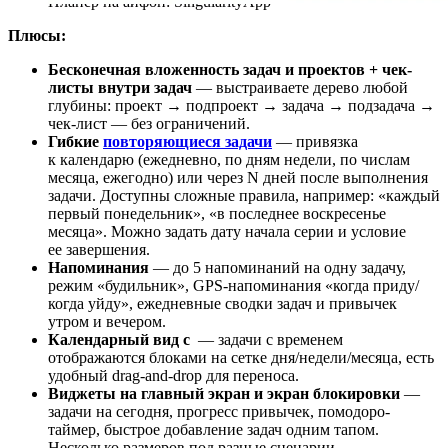
Планер на айфон: SingularityApp
Плюсы:
Бесконечная вложенность задач и проектов + чек-
листы внутри задач
— выстраиваете дерево любой
глубины: проект → подпроект → задача → подзадача →
чек-лист — без ограничений.
Гибкие
повторяющиеся задачи
— привязка
к календарю (ежедневно, по дням недели, по числам
месяца, ежегодно) или через N дней после выполнения
задачи. Доступны сложные правила, например: «каждый
первый понедельник», «в последнее воскресенье
месяца». Можно задать дату начала серии и условие
ее завершения.
Напоминания
— до 5 напоминаний на одну задачу,
режим «будильник», GPS-напоминания «когда приду/
когда уйду», ежедневные сводки задач и привычек
утром и вечером.
Календарный вид с
— задачи с временем
отображаются блоками на сетке дня/недели/месяца, есть
удобный drag-and-drop для переноса.
Виджеты на главный экран и экран блокировки
—
задачи на сегодня, прогресс привычек, помодоро-
таймер, быстрое добавление задач одним тапом.
Несколько размеров под разные сценарии.