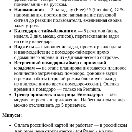
понедельник» на русском.
Напоминания
— 2 на задачу (Free) / 5 (Premium), GPS-
напоминания, постоянное напоминание (звуковой
сигнал до реакции пользователя), ежедневная сводка
задач утром.
Календарь с тайм-блокингом
— 5 режимов (день,
неделя, 3 дня, месяц, список), перетаскивание задач
на сетку календаря.
Виджеты
— выполнение задач, просмотр календаря
и взаимодействие с помодоро-таймером прямо
с домашнего экрана и из «Динамического острова».
Встроенный помодоро-таймер с привязкой
к задачам
— на этапе планирования задается плановое
количество затраченных помодоро, фоновые звуки
и режим работы (строгий режим блокирует выход
из приложения во время помодоро-сессии). Оценка
времени в помодоро — только на Premium.
Трекер привычек и матрица Эйзенхауэра
— оба
модуля встроены в приложение. На бесплатном тарифе
можно отслеживать до 5 привычек.
Минусы:
Оплата российской картой не работает — в российском
App Store цена отображается (349 ₽/мес.), но при