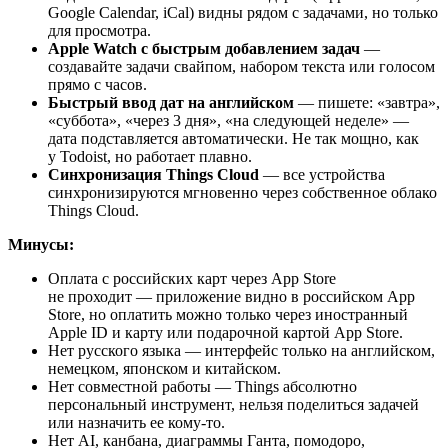
Google Calendar, iCal) видны рядом с задачами, но только
для просмотра.
Apple Watch с быстрым добавлением задач
—
создавайте задачи свайпом, набором текста или голосом
прямо с часов.
Быстрый ввод дат на английском
— пишете: «завтра»,
«суббота», «через 3 дня», «на следующей неделе» —
дата подставляется автоматически. Не так мощно, как
у Todoist, но работает плавно.
Синхронизация Things Cloud
— все устройства
синхронизируются мгновенно через собственное облако
Things Cloud.
Минусы:
Оплата с российских карт через App Store
не проходит — приложение видно в российском App
Store, но оплатить можно только через иностранный
Apple ID и карту или подарочной картой App Store.
Нет русского языка — интерфейс только на английском,
немецком, японском и китайском.
Нет совместной работы — Things абсолютно
персональный инструмент, нельзя поделиться задачей
или назначить ее кому-то.
Нет AI, канбана, диаграммы Ганта, помодоро,