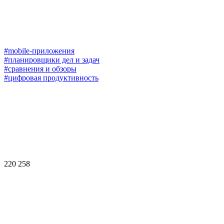
#mobile-приложения
#планировщики дел и задач
#сравнения и обзоры
#цифровая продуктивность
220 258