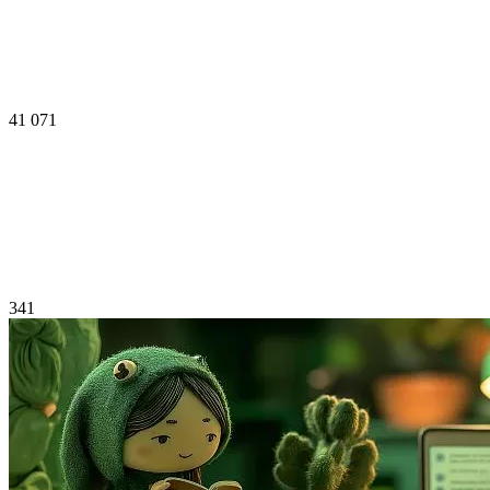
41 071
341