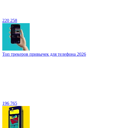
220 258
Топ трекеров привычек для телефона 2026
196 765