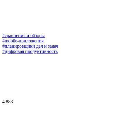
#сравнения и обзоры
#mobile-приложения
#планировщики дел и задач
#цифровая продуктивность
4 883