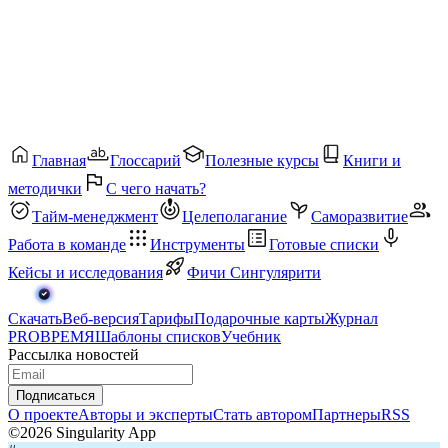
Главная
Глоссарий
Полезные курсы
Книги и
методички
С чего начать?
Тайм-менеджмент
Целеполагание
Саморазвитие
Работа в команде
Инструменты
Готовые списки
Кейсы и исследования
Фичи Сингулярити
Скачать
Веб-версия
Тарифы
Подарочные карты
Журнал
PROВРЕМЯ
Шаблоны списков
Учебник
Рассылка новостей
Подписаться
О проекте
Авторы и эксперты
Стать автором
Партнеры
RSS
©2026 Singularity App