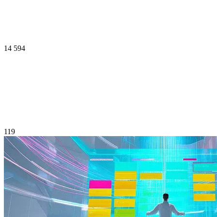
14 594
119