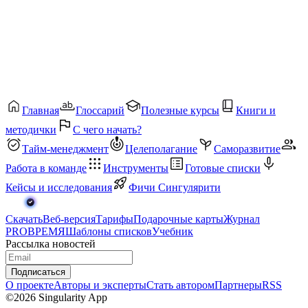
Главная
Глоссарий
Полезные курсы
Книги и
методички
С чего начать?
Тайм-менеджмент
Целеполагание
Саморазвитие
Работа в команде
Инструменты
Готовые списки
Кейсы и исследования
Фичи Сингулярити
Скачать
Веб-версия
Тарифы
Подарочные карты
Журнал
PROВРЕМЯ
Шаблоны списков
Учебник
Рассылка новостей
Подписаться
О проекте
Авторы и эксперты
Стать автором
Партнеры
RSS
©2026 Singularity App