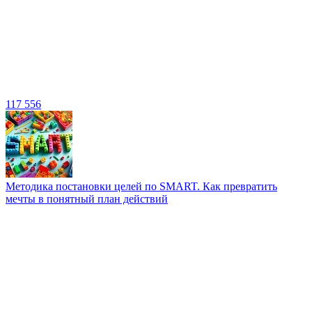
117 556
Методика постановки целей по SMART. Как превратить
мечты в понятный план действий