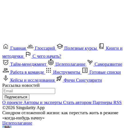
Главная
Глоссарий
Полезные курсы
Книги и
методички
С чего начать?
Тайм-менеджмент
Целеполагание
Саморазвитие
Работа в команде
Инструменты
Готовые списки
Кейсы и исследования
Фичи Сингулярити
Рассылка новостей
Подписаться
О проекте
Авторы и эксперты
Стать автором
Партнеры
RSS
©2026 Singularity App
Синдром отложенной жизни: как перестать жить в режиме
«когда-нибудь начну»
Целеполагание