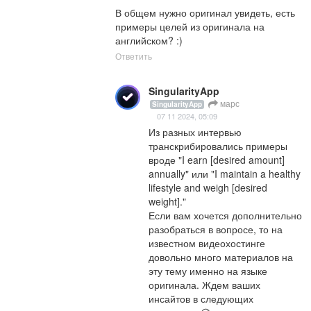
В общем нужно оригинал увидеть, есть 
примеры целей из оригинала на 
английском? :)
Ответить
SingularityApp
марс
SingularityApp
07 11 2024, 05:09
Из разных интервью 
транскрибировались примеры 
вроде "I earn [desired amount] 
annually" или "I maintain a healthy 
lifestyle and weigh [desired 
weight]."

Если вам хочется дополнительно 
разобраться в вопросе, то на 
известном видеохостинге 
довольно много материалов на 
эту тему именно на языке 
оригинала. Ждем ваших 
инсайтов в следующих 