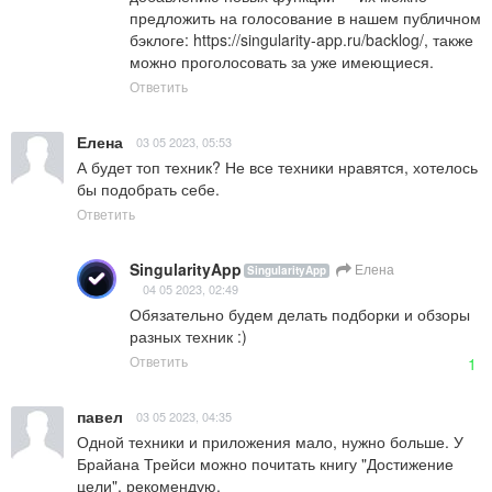
предложить на голосование в нашем публичном 
бэклоге: 
https://singularity-app.ru/backlog/
, также 
можно проголосовать за уже имеющиеся.
Ответить
Елена
03 05 2023, 05:53
А будет топ техник? Не все техники нравятся, хотелось 
бы подобрать себе.
Ответить
SingularityApp
Елена
SingularityApp
04 05 2023, 02:49
Обязательно будем делать подборки и обзоры 
разных техник :)
Ответить
1
павел
03 05 2023, 04:35
Одной техники и приложения мало, нужно больше. У 
Брайана Трейси можно почитать книгу "Достижение 
цели", рекомендую.