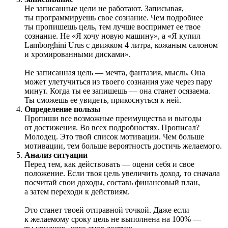
Не записанные цели не работают. Записывая,
ты программируешь свое сознание. Чем подробнее
ты пропишешь цель, тем лучше воспримет ее твое
сознание. Не «Я хочу новую машину», а «Я купил
Lamborghini Urus с движком 4 литра, кожаным салоном
и хромированными дисками».
Не записанная цель — мечта, фантазия, мысль. Она
может улетучиться из твоего сознания уже через пару
минут. Когда ты ее запишешь — она станет осязаема.
Ты сможешь ее увидеть, прикоснуться к ней.
Определение пользы
Пропиши все возможные преимущества и выгоды
от достижения. Во всех подробностях. Прописал?
Молодец. Это твой список мотивации. Чем больше
мотивации, тем больше вероятность достичь желаемого.
Анализ ситуации
Перед тем, как действовать — оцени себя и свое
положение. Если твоя цель увеличить доход, то сначала
посчитай свои доходы, составь финансовый план,
а затем переходи к действиям.
Это станет твоей отправной точкой. Даже если
к желаемому сроку цель не выполнена на 100% —