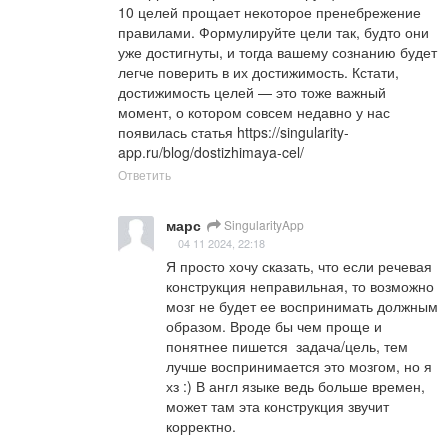
10 целей прощает некоторое пренебрежение 
правилами. Формулируйте цели так, будто они 
уже достигнуты, и тогда вашему сознанию будет 
легче поверить в их достижимость. Кстати, 
достижимость целей — это тоже важный 
момент, о котором совсем недавно у нас 
появилась статья 
https://singularity-
app.ru/blog/dostizhimaya-cel/
Ответить
марс
SingularityApp
04 11 2024, 22:18
Я просто хочу сказать, что если речевая 
конструкция неправильная, то возможно 
мозг не будет ее воспринимать должным 
образом. Вроде бы чем проще и 
понятнее пишется  задача/цель, тем 
лучше воспринимается это мозгом, но я 
хз :) В англ языке ведь больше времен, 
может там эта конструкция звучит 
корректно.
