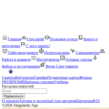
Главная
Глоссарий
Полезные курсы
Книги и
методички
С чего начать?
Тайм-менеджмент
Целеполагание
Саморазвитие
Работа в команде
Инструменты
Готовые списки
Кейсы и исследования
Фичи Сингулярити
Скачать
Веб-версия
Тарифы
Подарочные карты
Журнал
PROВРЕМЯ
Шаблоны списков
Учебник
Рассылка новостей
Подписаться
О проекте
Авторы и эксперты
Стать автором
Партнеры
RSS
©2026 Singularity App