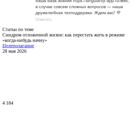
наша База знаний 
https://singularity-app.ru/wiki/
, 
в случае совсем сложных вопросов — наша 
дружелюбная техподдержка. Ждем вас! 💜
Ответить
Статьи по теме
Синдром отложенной жизни: как перестать жить в режиме
«когда-нибудь начну»
Целеполагание
28 мая 2026
4 184