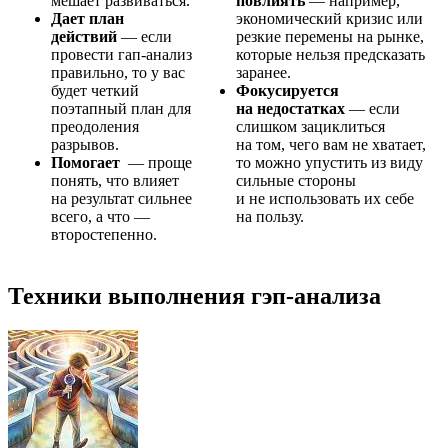
мешает развиваться.
повлиять
— например,
Дает план
экономический кризис или
действий
— если
резкие перемены на рынке,
провести гап-анализ
которые нельзя предсказать
правильно, то у вас
заранее.
будет четкий
Фокусируется
поэтапный план для
на недостатках
— если
преодоления
слишком зациклиться
разрывов.
на том, чего вам не хватает,
Помогает
— проще
то можно упустить из виду
понять, что влияет
сильные стороны
на результат сильнее
и не использовать их себе
всего, а что —
на пользу.
второстепенно.
Техники выполнения гэп-анализа