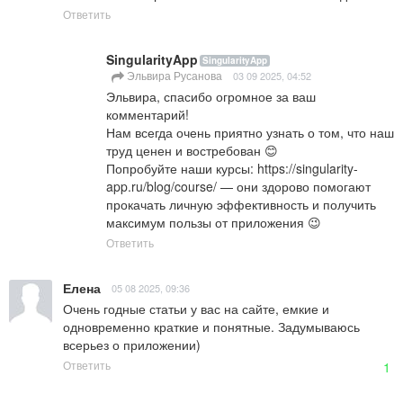
Ответить
SingularityApp
SingularityApp
Эльвира Русанова
03 09 2025, 04:52
Эльвира, спасибо огромное за ваш 
комментарий!

Нам всегда очень приятно узнать о том, что наш 
труд ценен и востребован 😊

Попробуйте наши курсы: 
https://singularity-
app.ru/blog/course/
 — они здорово помогают 
прокачать личную эффективность и получить 
максимум пользы от приложения 😉
Ответить
Елена
05 08 2025, 09:36
Очень годные статьи у вас на сайте, емкие и 
одновременно краткие и понятные. Задумываюсь 
всерьез о приложении)
Ответить
1