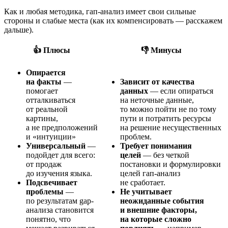
Как и любая методика, гап-анализ имеет свои сильные
стороны и слабые места (как их компенсировать — расскажем
дальше).
👍 Плюсы
👎 Минусы
Опирается
на факты
—
Зависит от качества
помогает
данных
— если опираться
отталкиваться
на неточные данные,
от реальной
то можно пойти не по тому
картины,
пути и потратить ресурсы
а не предположений
на решение несущественных
и «интуиции»
проблем.
Универсальный
—
Требует понимания
подойдет для всего:
целей
— без четкой
от продаж
постановки и формулировки
до изучения языка.
целей гап-анализ
Подсвечивает
не сработает.
проблемы
—
Не учитывает
по результатам gap-
неожиданные события
анализа становится
и внешние факторы,
понятно, что
на которые сложно