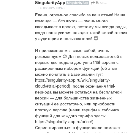
SingularityApp
Елена
SingularityApp
06 08 2025, 03:48
Елена, огромное спасибо за ваш отзыв! Наша 
команда — без шуток — очень много 
вкладывает в проект, поэтому мы всегда рады, 
когда наши усилия находят такой живой отклик 
у аудитории и пользователей 😇

И приложение мы, само собой, очень 
рекомендуем 😉 Для новых пользователей в 
первые две недели доступна trial-версия с 
расширенным набором функций (об этом 
можно почитать в Базе знаний тут: 
https://singularity-app.ru/wiki/singularity-
cloud/#trial-period
), после окончания trial-
периода вы можете остаться на бесплатной 
версии — для большинства жизненных 
ситуаций ее достаточно, или приобрести 
платную версию (наши тарифы и табличка 
функций для каждого тарифа здесь: 
https://singularity-app.ru/price/
). 
Сориентироваться в функционале поможет 