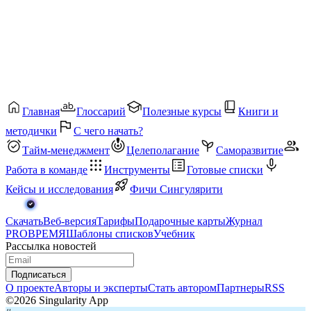
Главная
Глоссарий
Полезные курсы
Книги и
методички
С чего начать?
Тайм-менеджмент
Целеполагание
Саморазвитие
Работа в команде
Инструменты
Готовые списки
Кейсы и исследования
Фичи Сингулярити
Скачать
Веб-версия
Тарифы
Подарочные карты
Журнал
PROВРЕМЯ
Шаблоны списков
Учебник
Рассылка новостей
Подписаться
О проекте
Авторы и эксперты
Стать автором
Партнеры
RSS
©2026 Singularity App