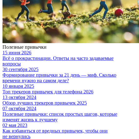
Полезные привычки
15 июня 2026
Всё о прокрастинации. Ответы на часто задаваемые
вопросы
30 сентября 2025
Формирование привычки за 21 день — миф. Сколько
времени нужно на самом деле?
10 января 2025
Топ трекеров привычек для телефона 2026
13 октября 2024
Обзор лучших трекеров привычек 2025
07 октября 2024
Полезные привычки: список простых шагов, которые
изменят жизнь к лучшему
02 мая 2023
Как избавиться от вредных привычек, чтобы они
не вернулись