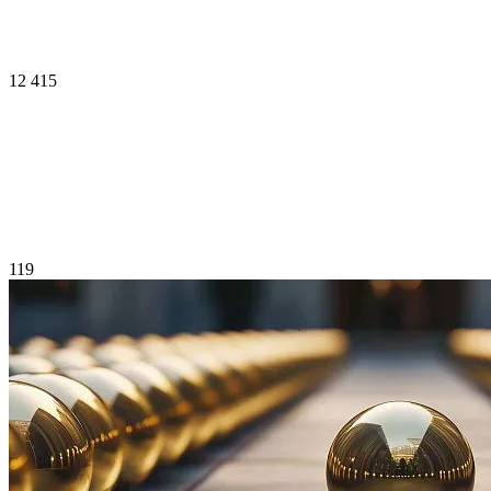
12 415
119