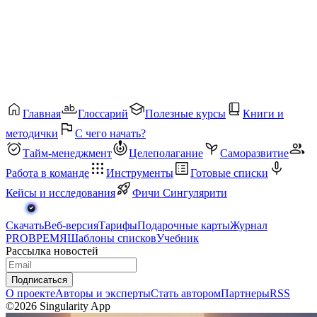
Главная
Глоссарий
Полезные курсы
Книги и
методички
С чего начать?
Тайм-менеджмент
Целеполагание
Саморазвитие
Работа в команде
Инструменты
Готовые списки
Кейсы и исследования
Фичи Сингулярити
Скачать
Веб-версия
Тарифы
Подарочные карты
Журнал
PROВРЕМЯ
Шаблоны списков
Учебник
Рассылка новостей
Подписаться
О проекте
Авторы и эксперты
Стать автором
Партнеры
RSS
©2026 Singularity App