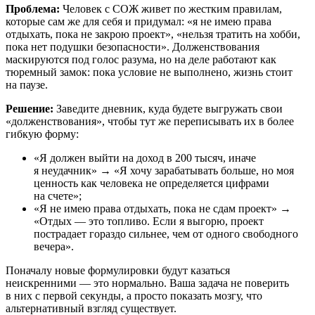
Проблема:
Человек с СОЖ живет по жестким правилам,
которые сам же для себя и придумал: «я не имею права
отдыхать, пока не закрою проект», «нельзя тратить на хобби,
пока нет подушки безопасности». Долженствования
маскируются под голос разума, но на деле работают как
тюремный замок: пока условие не выполнено, жизнь стоит
на паузе.
Решение:
Заведите дневник, куда будете выгружать свои
«долженствования», чтобы тут же переписывать их в более
гибкую форму:
«Я должен выйти на доход в 200 тысяч, иначе
я неудачник» → «Я хочу зарабатывать больше, но моя
ценность как человека не определяется цифрами
на счете»;
«Я не имею права отдыхать, пока не сдам проект» →
«Отдых — это топливо. Если я выгорю, проект
пострадает гораздо сильнее, чем от одного свободного
вечера».
Поначалу новые формулировки будут казаться
неискренними — это нормально. Ваша задача не поверить
в них с первой секунды, а просто показать мозгу, что
альтернативный взгляд существует.