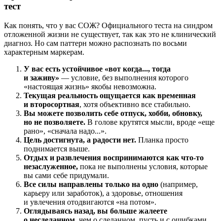
тест
Как понять, что у вас СОЖ? Официального теста на синдром
отложенной жизни не существует, так как это не клинический
диагноз. Но сам паттерн можно распознать по восьми
характерным маркерам.
У вас есть устойчивое «вот когда..., тогда
и заживу»
— условие, без выполнения которого
«настоящая жизнь» якобы невозможна.
Текущая реальность ощущается как временная
и второсортная
, хотя объективно все стабильно.
Вы можете позволить себе отпуск, хобби, обновку,
но не позволяете.
В голове крутятся мысли, вроде «еще
рано», «сначала надо...».
Цель достигнута, а радости нет.
Планка просто
поднимается выше.
Отдых и развлечения воспринимаются как что-то
незаслуженное,
пока не выполнены условия, которые
вы сами себе придумали.
Все силы направлены только на одно
(например,
карьеру или заработок), а здоровье, отношения
и увлечения отодвигаются «на потом».
Оглядываясь назад, вы больше жалеете
о несделанном,
чем о сделанном, пусть и с ошибками.