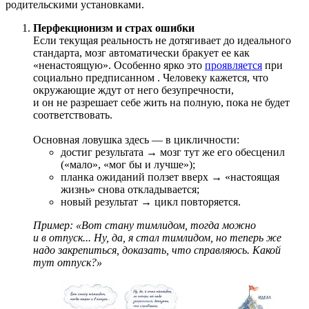
родительскими установками.
Перфекционизм и страх ошибки
Если текущая реальность не дотягивает до идеального
стандарта, мозг автоматически бракует ее как
«ненастоящую». Особенно ярко это
проявляется
при
социально предписанном
. Человеку кажется, что
окружающие ждут от него безупречности,
и он не разрешает себе жить на полную, пока не будет
соответствовать.
Основная ловушка здесь — в цикличности:
достиг результата → мозг тут же его обесценил
(«мало», «мог бы и лучше»);
планка ожиданий ползет вверх → «настоящая
жизнь» снова откладывается;
новый результат → цикл повторяется.
Пример: «Вот стану тимлидом, тогда можно
и в отпуск... Ну, да, я стал тимлидом, но теперь же
надо закрепиться, доказать, что справляюсь. Какой
тут отпуск?»