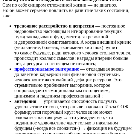
Сам по себе синдром отложенной жизни — не диагноз.
Но он может серьезно повлиять на развитие таких состояний,
как:
тревожное расстройство и депрессия
— постоянное
недовольство настоящим и игнорирование текущих
нужд закладывают фундамент для тревожной
и депрессивной симптоматики. А когда внешний кризис
(увольнение, болезнь, экономический шок) рушит
то самое будущее, ради которого человек столько терпел,
происходит коллапс смыслов: награды впереди больше
нет, а ресурса в настоящем не
осталось
;
профессиональное выгорание
— откладывая жизнь
до заветной карьерной или финансовой ступеньки,
человек копит жесточайший дефицит ресурсов. Это
стремительно приближает выгорание, которое
сопровождается эмоциональным истощением,
цинизмом и падением профессиональной
;
ангедония
— утрачивается способность получать
удовольствие от того, что раньше радовало. Из-за СОЖ
формируется порочный круг: человек не может
радоваться настоящему → это убеждает его, что
подлинное удовольствие ждет только в идеальном
будущем («когда все сложится») → фиксация на будущем
усиливается, а настоящее обесценивается еще больше.