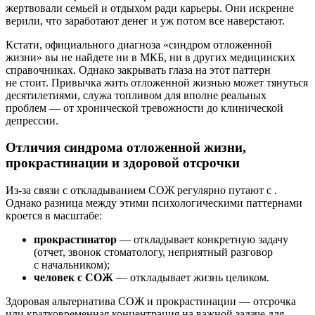
жертвовали семьей и отдыхом ради карьеры. Они искренне
верили, что заработают денег и уж потом все наверстают.
Кстати, официального диагноза «синдром отложенной
жизни» вы не найдете ни в МКБ, ни в других медицинских
справочниках. Однако закрывать глаза на этот паттерн
не стоит. Привычка жить отложенной жизнью может тянуться
десятилетиями, служа топливом для вполне реальных
проблем — от хронической тревожности до клинической
депрессии.
Отличия синдрома отложенной жизни,
прокрастинации и здоровой отсрочки
Из-за связи с откладыванием СОЖ регулярно путают с
.
Однако разница между этими психологическими паттернами
кроется в масштабе:
прокрастинатор
— откладывает конкретную задачу
(отчет, звонок стоматологу, неприятный разговор
с начальником);
человек с СОЖ
— откладывает жизнь целиком.
Здоровая альтернатива СОЖ и прокрастинации — отсрочка
или кратковременная концентрация на важной задаче для