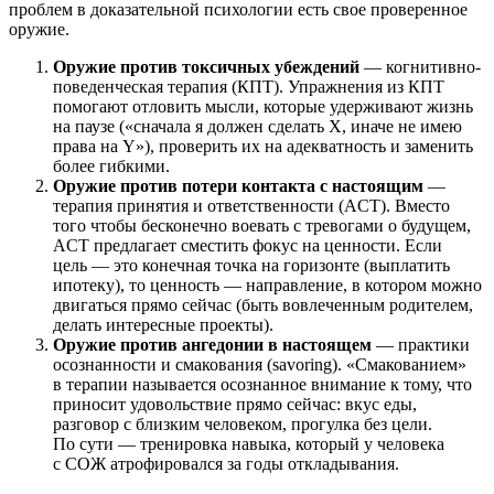
проблем в доказательной психологии есть свое проверенное
оружие.
Оружие против токсичных убеждений
— когнитивно-
поведенческая терапия (КПТ). Упражнения из КПТ
помогают отловить мысли, которые удерживают жизнь
на паузе («сначала я должен сделать X, иначе не имею
права на Y»), проверить их на адекватность и заменить
более гибкими.
Оружие против потери контакта с настоящим
—
терапия принятия и ответственности (ACT). Вместо
того чтобы бесконечно воевать с тревогами о будущем,
ACT предлагает сместить фокус на ценности. Если
цель — это конечная точка на горизонте (выплатить
ипотеку), то ценность — направление, в котором можно
двигаться прямо сейчас (быть вовлеченным родителем,
делать интересные проекты).
Оружие против ангедонии в настоящем
— практики
осознанности и смакования (savoring). «Смакованием»
в терапии называется осознанное внимание к тому, что
приносит удовольствие прямо сейчас: вкус еды,
разговор с близким человеком, прогулка без цели.
По сути — тренировка навыка, который у человека
с СОЖ атрофировался за годы откладывания.