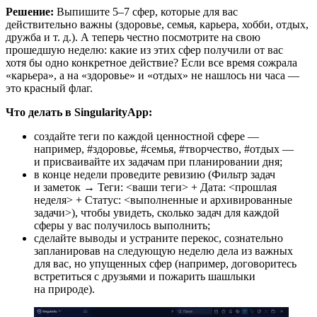
Решение:
Выпишите 5–7 сфер, которые для вас
действительно важны (здоровье, семья, карьера, хобби, отдых,
дружба и т. д.). А теперь честно посмотрите на свою
прошедшую неделю: какие из этих сфер получили от вас
хотя бы одно конкретное действие? Если все время сожрала
«карьера», а на «здоровье» и «отдых» не нашлось ни часа —
это красный флаг.
Что делать в SingularityApp:
создайте теги по каждой ценностной сфере —
например, #здоровье, #семья, #творчество, #отдых —
и присваивайте их задачам при планировании дня;
в конце недели проведите ревизию (Фильтр задач
и заметок → Теги: <ваши теги> + Дата: <прошлая
неделя> + Статус: <выполненные и архивированные
задачи>), чтобы увидеть, сколько задач для каждой
сферы у вас получилось выполнить;
сделайте выводы и устраните перекос, сознательно
запланировав на следующую неделю дела из важных
для вас, но упущенных сфер (например, договоритесь
встретиться с друзьями и пожарить шашлыки
на природе).