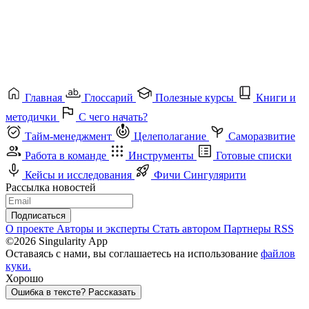
Главная
Глоссарий
Полезные курсы
Книги и
методички
С чего начать?
Тайм-менеджмент
Целеполагание
Саморазвитие
Работа в команде
Инструменты
Готовые списки
Кейсы и исследования
Фичи Сингулярити
Рассылка новостей
Подписаться
О проекте
Авторы и эксперты
Стать автором
Партнеры
RSS
©2026 Singularity App
Оставаясь с нами, вы соглашаетесь на использование
файлов
куки.
Хорошо
Ошибка в тексте? Рассказать