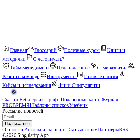
Главная
Глоссарий
Полезные курсы
Книги и
методички
С чего начать?
Тайм-менеджмент
Целеполагание
Саморазвитие
Работа в команде
Инструменты
Готовые списки
Кейсы и исследования
Фичи Сингулярити
Скачать
Веб-версия
Тарифы
Подарочные карты
Журнал
PROВРЕМЯ
Шаблоны списков
Учебник
Рассылка новостей
Подписаться
О проекте
Авторы и эксперты
Стать автором
Партнеры
RSS
©2026 Singularity App