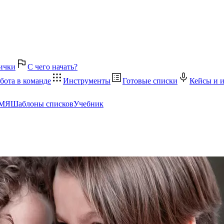
ички
С чего начать?
бота в команде
Инструменты
Готовые списки
Кейсы и 
ЕМЯ
Шаблоны списков
Учебник