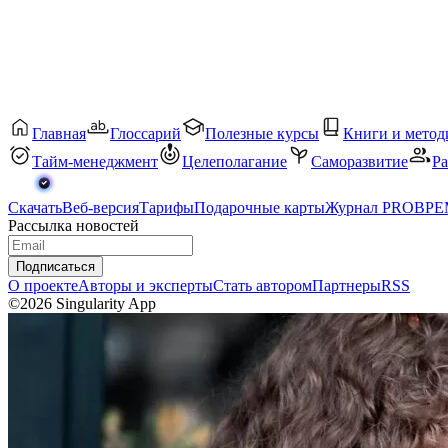
Главная
Глоссарий
Полезные курсы
Книги и метод
Тайм-менеджмент
Целеполагание
Саморазвитие
Ра
Скачать
Веб-версия
Тарифы
Подарочные карты
Журнал PROВР
Рассылка новостей
Подписаться
О проекте
Авторы и эксперты
Стать автором
Партнеры
RSS
©2026 Singularity App