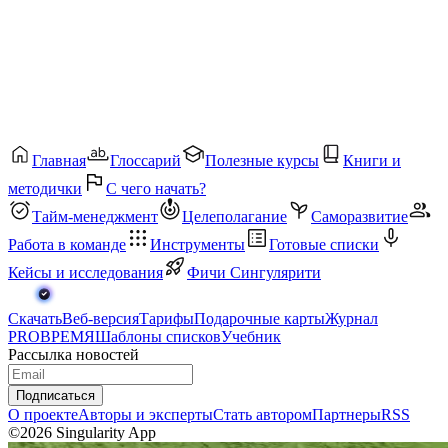
Главная
Глоссарий
Полезные курсы
Книги и
методички
С чего начать?
Тайм-менеджмент
Целеполагание
Саморазвитие
Работа в команде
Инструменты
Готовые списки
Кейсы и исследования
Фичи Сингулярити
Скачать
Веб-версия
Тарифы
Подарочные карты
Журнал
PROВРЕМЯ
Шаблоны списков
Учебник
Рассылка новостей
Подписаться
О проекте
Авторы и эксперты
Стать автором
Партнеры
RSS
©2026 Singularity App