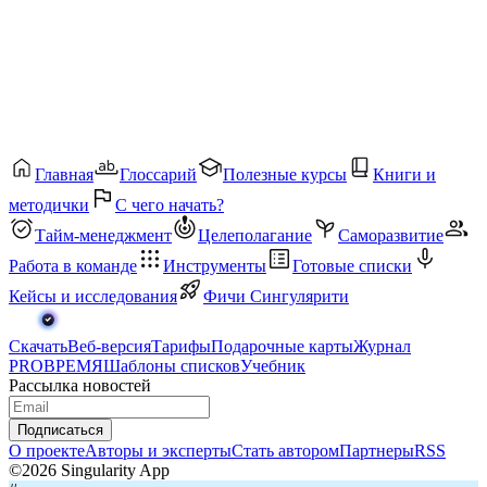
Главная
Глоссарий
Полезные курсы
Книги и
методички
С чего начать?
Тайм-менеджмент
Целеполагание
Саморазвитие
Работа в команде
Инструменты
Готовые списки
Кейсы и исследования
Фичи Сингулярити
Скачать
Веб-версия
Тарифы
Подарочные карты
Журнал
PROВРЕМЯ
Шаблоны списков
Учебник
Рассылка новостей
Подписаться
О проекте
Авторы и эксперты
Стать автором
Партнеры
RSS
©2026 Singularity App