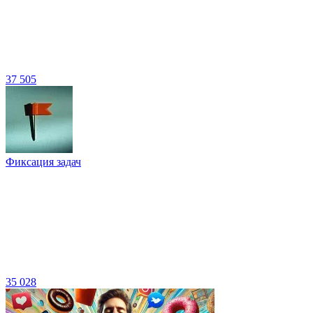
37 505
Фиксация задач
35 028