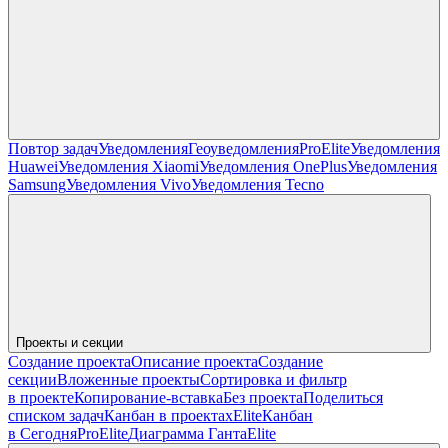
Повтор задач
Уведомления
Геоуведомления
Pro
Elite
Уведомления
Huawei
Уведомления Xiaomi
Уведомления OnePlus
Уведомления
Samsung
Уведомления Vivo
Уведомления Tecno
Проекты и секции
Создание проекта
Описание проекта
Создание
секции
Вложенные проекты
Сортировка и фильтр
в проекте
Копирование-вставка
Без проекта
Поделиться
списком задач
Канбан в проектах
Elite
Канбан
в Сегодня
Pro
Elite
Диаграмма Ганта
Elite