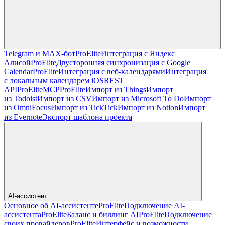
Telegram и MAX-бот
Pro
Elite
Интеграция с Яндекс
Алисой
Pro
Elite
Двусторонняя синхронизация с Google
Calendar
Pro
Elite
Интеграция с веб-календарями
Интеграция
с локальным календарем iOS
REST
API
Pro
Elite
MCP
Pro
Elite
Импорт из Things
Импорт
из Todoist
Импорт из CSV
Импорт из Microsoft To Do
Импорт
из OmniFocus
Импорт из TickTick
Импорт из Notion
Импорт
из Evernote
Экспорт шаблона проекта
AI-ассистент
Основное об AI-ассистенте
Pro
Elite
Подключение AI-
ассистента
Pro
Elite
Баланс и биллинг AI
Pro
Elite
Подключение
своих провайдеров
Pro
Elite
Интерфейс и возможности