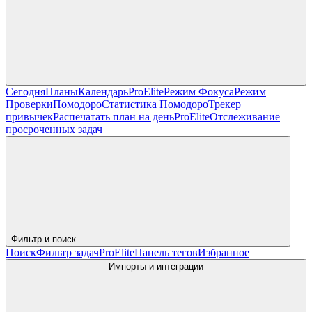
Сегодня
Планы
Календарь
Pro
Elite
Режим Фокуса
Режим
Проверки
Помодоро
Статистика Помодоро
Трекер
привычек
Распечатать план на день
Pro
Elite
Отслеживание
просроченных задач
Фильтр и поиск
Поиск
Фильтр задач
Pro
Elite
Панель тегов
Избранное
Импорты и интеграции