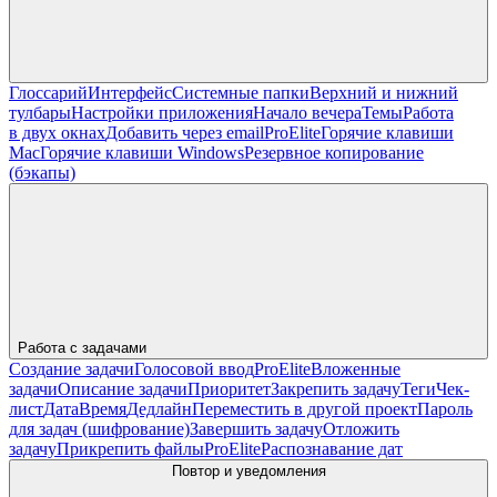
Глоссарий
Интерфейс
Системные папки
Верхний и нижний
тулбары
Настройки приложения
Начало вечера
Темы
Работа
в двух окнах
Добавить через email
Pro
Elite
Горячие клавиши
Mac
Горячие клавиши Windows
Резервное копирование
(бэкапы)
Работа с задачами
Создание задачи
Голосовой ввод
Pro
Elite
Вложенные
задачи
Описание задачи
Приоритет
Закрепить задачу
Теги
Чек-
лист
Дата
Время
Дедлайн
Переместить в другой проект
Пароль
для задач (шифрование)
Завершить задачу
Отложить
задачу
Прикрепить файлы
Pro
Elite
Распознавание дат
Повтор и уведомления