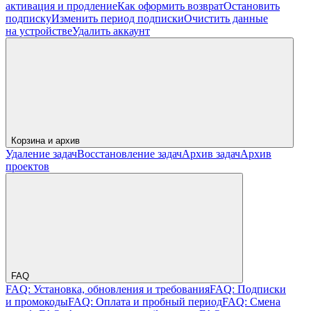
активация и продление
Как оформить возврат
Остановить
подписку
Изменить период подписки
Очистить данные
на устройстве
Удалить аккаунт
Корзина и архив
Удаление задач
Восстановление задач
Архив задач
Архив
проектов
FAQ
FAQ: Установка, обновления и требования
FAQ: Подписки
и промокоды
FAQ: Оплата и пробный период
FAQ: Смена