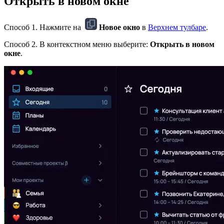
Открыть в новом окне
Способ 1. Нажмите на
Новое окно
в
Верхнем тулбаре
.
Способ 2. В контекстном меню выберите:
Открыть в новом
окне
.