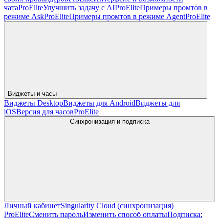
чата
Pro
Elite
Улучшить задачу с AI
Pro
Elite
Примеры промтов в
режиме Ask
Pro
Elite
Примеры промтов в режиме Agent
Pro
Elite
Виджеты и часы
Виджеты Desktop
Виджеты для Android
Виджеты для
iOS
Версия для часов
Pro
Elite
Синхронизация и подписка
Личный кабинет
Singularity Cloud (синхронизация)
Pro
Elite
Сменить пароль
Изменить способ оплаты
Подписка: