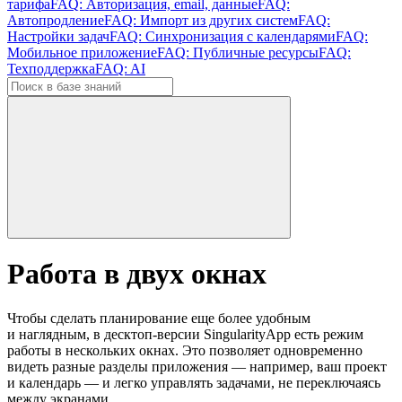
тарифа
FAQ: Авторизация, email, данные
FAQ:
Автопродление
FAQ: Импорт из других систем
FAQ:
Настройки задач
FAQ: Синхронизация с календарями
FAQ:
Мобильное приложение
FAQ: Публичные ресурсы
FAQ:
Техподдержка
FAQ: AI
Работа в двух окнах
Чтобы сделать планирование еще более удобным
и наглядным, в десктоп-версии SingularityApp есть режим
работы в нескольких окнах. Это позволяет одновременно
видеть разные разделы приложения — например, ваш проект
и календарь — и легко управлять задачами, не переключаясь
между экранами.