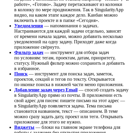
работе», «Готово». Задачу перетаскивают из колонки
в колонку по мере продвижения. Так в SingularityApp
видно, на каком этапе каждое дело. Канбан можно
включить в проекте и в папке «Сегодня».
Уведомления
— напоминания о задачах.
Настраиваются для каждой задачи отдельно, зависят
от времени начала задачи, можно добавить несколько
уведомлений на одну задачу. Приходят даже когда
приложение свёрнуто.
Фильтр задач
— инструмент для отбора задач
по условиям: тегам, проектам, датам, приоритету,
статусу. Нужный фильтр можно сохранить и добавить
в избранное.
Поиск
— инструмент для поиска задач, заметок,
проектов, секций и тегов по тексту. Открывается
по иконке поиска в нижней части меню приложения.
Добавление задач через Email
— способ создать задачу
в SingularityApp прямо из почты. В приложении есть
свой адрес для писем: пишете письмо на этот адрес —
в SingularityApp появляется задача. Тема письма
становится названием, текст — описанием. В теме
можно сразу задать дату, проект или теги. Открывать
приложение для этого не нужно.
Виджеты
— блоки на главном экране телефона для
работы с задачами без открытия приложения.