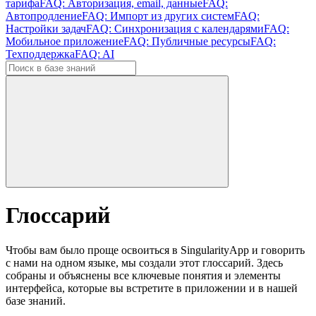
тарифа
FAQ: Авторизация, email, данные
FAQ:
Автопродление
FAQ: Импорт из других систем
FAQ:
Настройки задач
FAQ: Синхронизация с календарями
FAQ:
Мобильное приложение
FAQ: Публичные ресурсы
FAQ:
Техподдержка
FAQ: AI
Глоссарий
Чтобы вам было проще освоиться в SingularityApp и говорить
с нами на одном языке, мы создали этот глоссарий. Здесь
собраны и объяснены все ключевые понятия и элементы
интерфейса, которые вы встретите в приложении и в нашей
базе знаний.