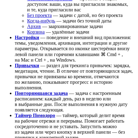
доступом: ваши, куда вы пригласили знакомых,
и те, куда пригласили вас
Без проекта
— задачи с датой, но без проекта
Когда-нибудь
— задачи без точной даты
Архив
— заархивированные задачи
Корзина
— удалённые задачи
Настройки
— поведение и внешний вид приложения:
темы, уведомления, архивация, интеграции и другие
параметры. Открывается по иконке шестерёнки внизу
левой панели или горячими клавишами
⌘ Cmd
+
,
на Mac и
Ctrl
+
,
на Windows.
Привычки
— раздел для трекинга привычек: зарядка,
медитация, чтение. В отличие от повторяющихся задач,
привычки не привязаны ко времени, отмечаются
по желанию, показывают прогресс и историю
выполнения.
Повторяющаяся задача
— задача с настроенным
расписанием: каждый день, раз в неделю или
в выбранные дни. После выполнения в нужную дату
появляется следующая.
Таймер Помодоро
— таймер, который делит время
на рабочие отрезки и перерывы. Помогает работать
сосредоточенно и не уставать. Запустить можно
из задачи или через кнопку в верхней панели — без
привязки к конкретной задаче.