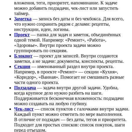
вложения, теги, приоритет, напоминание. К задаче
можно добавить подзадачи, чек-лист или запустить
таймер.
Заметка
— запись без даты и без чекбокса. Для всего,
что нужно сохранить рядом с делами: рецепты,
инструкции, идеи, логины.
Проект
— папка для задач и заметок, объединённых
одной темой. Например: «Ремонт», «Работа»,
«Здоровье». Внутри проекта задачи можно
группировать по секциям.
Блокнот
— проект для записей. Внутри создаются
заметки, а не задачи: документы, конспекты, рецепты.
Секция
— именованный раздел внутри проекта.
Например, в проекте «Ремонт» — секции «Кухня»,
«Коридор», «Ванная». Помогает не смешивать разные
части одного проекта.
Подзадача
— задача внутри другой задачи. Удобна,
когда крупное дело нужно разбить на шаги.
Поддерживается бесконечная вложенность: подзадачи
можно создавать на любую глубину.
Чек-лист
— список пунктов с галочками внутри задачи.
Каждый пункт можно отметить по мере выполнения.
В отличие от подзадач — без даты, тегов и приоритета.
Подходит для простых списков: список покупок, шаги
перед отъездом.