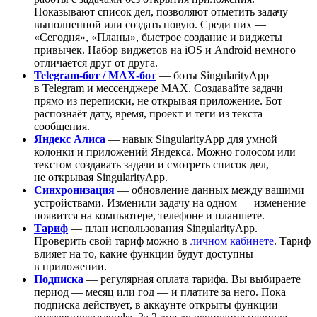
Показывают список дел, позволяют отметить задачу
выполненной или создать новую. Среди них —
«Сегодня», «Планы», быстрое создание и виджеты
привычек. Набор виджетов на iOS и Android немного
отличается друг от друга.
Telegram-бот / MAX-бот
— боты SingularityApp
в Telegram и мессенджере MAX. Создавайте задачи
прямо из переписки, не открывая приложение. Бот
распознаёт дату, время, проект и теги из текста
сообщения.
Яндекс Алиса
— навык SingularityApp для умной
колонки и приложений Яндекса. Можно голосом или
текстом создавать задачи и смотреть список дел,
не открывая SingularityApp.
Синхронизация
— обновление данных между вашими
устройствами. Изменили задачу на одном — изменение
появится на компьютере, телефоне и планшете.
Тариф
— план использования SingularityApp.
Проверить свой тариф можно в
личном кабинете
. Тариф
влияет на то, какие функции будут доступны
в приложении.
Подписка
— регулярная оплата тарифа. Вы выбираете
период — месяц или год — и платите за него. Пока
подписка действует, в аккаунте открыты функции