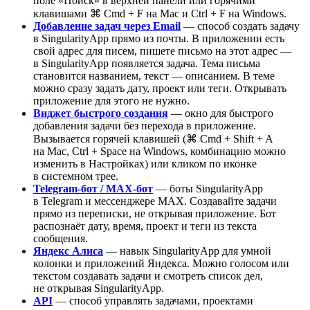
поле «Поиск» в верхней панели или горячими
клавишами
⌘ Cmd
+
F
на Mac и
Ctrl
+
F
на Windows.
Добавление задач через Email
— способ создать задачу
в SingularityApp прямо из почты. В приложении есть
свой адрес для писем, пишете письмо на этот адрес —
в SingularityApp появляется задача. Тема письма
становится названием, текст — описанием. В теме
можно сразу задать дату, проект или теги. Открывать
приложение для этого не нужно.
Виджет быстрого создания
— окно для быстрого
добавления задачи без перехода в приложение.
Вызывается горячей клавишей (
⌘ Cmd
+
Shift
+
A
на Mac,
Ctrl
+
Space
на Windows, комбинацию можно
изменить в Настройках) или кликом по иконке
в системном трее.
Telegram-бот / MAX-бот
— боты SingularityApp
в Telegram и мессенджере MAX. Создавайте задачи
прямо из переписки, не открывая приложение. Бот
распознаёт дату, время, проект и теги из текста
сообщения.
Яндекс Алиса
— навык SingularityApp для умной
колонки и приложений Яндекса. Можно голосом или
текстом создавать задачи и смотреть список дел,
не открывая SingularityApp.
API
— способ управлять задачами, проектами