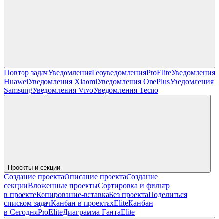
Повтор задач
Уведомления
Геоуведомления
Pro
Elite
Уведомления
Huawei
Уведомления Xiaomi
Уведомления OnePlus
Уведомления
Samsung
Уведомления Vivo
Уведомления Tecno
Проекты и секции
Создание проекта
Описание проекта
Создание
секции
Вложенные проекты
Сортировка и фильтр
в проекте
Копирование-вставка
Без проекта
Поделиться
списком задач
Канбан в проектах
Elite
Канбан
в Сегодня
Pro
Elite
Диаграмма Ганта
Elite