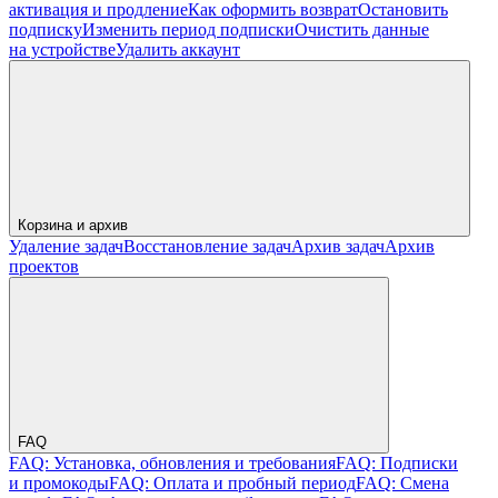
активация и продление
Как оформить возврат
Остановить
подписку
Изменить период подписки
Очистить данные
на устройстве
Удалить аккаунт
Корзина и архив
Удаление задач
Восстановление задач
Архив задач
Архив
проектов
FAQ
FAQ: Установка, обновления и требования
FAQ: Подписки
и промокоды
FAQ: Оплата и пробный период
FAQ: Смена