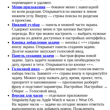
перемещают и удаляют.
Меню приложения
— боковое меню с навигацией
по всем разделам. Открывается по иконке в левом
нижнем углу. Вверху — строка поиска по разделам
и проектам.
Нижний тулбар
— панель в нижней части экрана.
Содержит кнопку меню и три кнопки быстрого
перехода. Все три можно настроить — выбрать нужные
разделы из девяти доступных в настройках интерфейса.
Кнопка добавления задачи
— кнопка с «+» справа
внизу экрана. Открывает панель создания задачи.
Долгое нажатие запускает голосовой ввод.
Панель создания задачи
— быстрая форма новой
задачи. Здесь задаёте название и при необходимости
дату, проект и теги. Открывается по кнопке «+».
Голосовой ввод
— добавление задачи голосом вместо
набора текста. Зажмите «+» справа внизу и продиктуйте
задачу. Можно сразу назвать дату, время, проект, теги,
приоритет и напоминание — приложение разберёт
фразу и подставит параметры. Настройки: Настройки →
Общие → Голосовой ввод.
Версия для часов
— отдельное приложение
SingularityApp на Apple Watch и часах с Wear OS.
На экране часов — задачи на сегодня: можно отметить
выполненную или добавить новую. Подключить