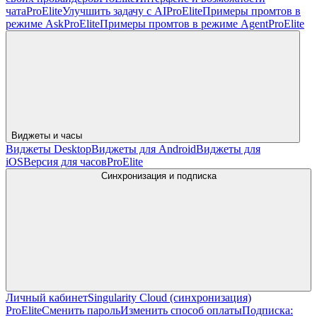
чата
Pro
Elite
Улучшить задачу с AI
Pro
Elite
Примеры промтов в
режиме Ask
Pro
Elite
Примеры промтов в режиме Agent
Pro
Elite
Виджеты и часы
Виджеты Desktop
Виджеты для Android
Виджеты для
iOS
Версия для часов
Pro
Elite
Синхронизация и подписка
Личный кабинет
Singularity Cloud (синхронизация)
Pro
Elite
Сменить пароль
Изменить способ оплаты
Подписка: