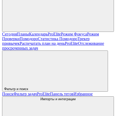
Сегодня
Планы
Календарь
Pro
Elite
Режим Фокуса
Режим
Проверки
Помодоро
Статистика Помодоро
Трекер
привычек
Распечатать план на день
Pro
Elite
Отслеживание
просроченных задач
Фильтр и поиск
Поиск
Фильтр задач
Pro
Elite
Панель тегов
Избранное
Импорты и интеграции