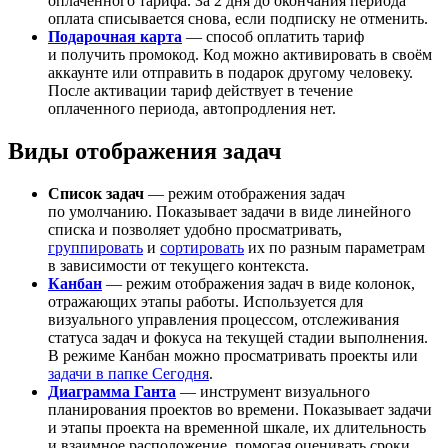
оплаченного тарифа. За 2 дня до окончания периода
оплата списывается снова, если подписку не отменить.
Подарочная карта
— способ оплатить тариф
и получить промокод. Код можно активировать в своём
аккаунте или отправить в подарок другому человеку.
После активации тариф действует в течение
оплаченного периода, автопродления нет.
Виды отображения задач
Список задач
— режим отображения задач
по умолчанию. Показывает задачи в виде линейного
списка и позволяет удобно просматривать,
группировать
и
сортировать
их по разным параметрам
в зависимости от текущего контекста.
Канбан
— режим отображения задач в виде колонок,
отражающих этапы работы. Используется для
визуального управления процессом, отслеживания
статуса задач и фокуса на текущей стадии выполнения.
В режиме Канбан можно просматривать проекты или
задачи в папке Сегодня
.
Диаграмма Ганта
— инструмент визуального
планирования проектов во времени. Показывает задачи
и этапы проекта на временной шкале, их длительность
и взаимное расположение, помогая оценивать сроки