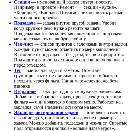
Секция
— именованный раздел внутри проекта.
Например, в проекте «Ремонт» — секции «Кухня»,
«Коридор», «Ванная». Помогает не смешивать разные
части одного проекта.
Подзадача
— задача внутри другой задачи. Удобна,
когда крупное дело нужно разбить на шаги.
Поддерживается бесконечная вложенность: подзадачи
можно создавать на любую глубину.
Чек-лист
— список пунктов с галочками внутри задачи.
Каждый пункт можно отметить по мере выполнения.
В отличие от подзадач — без даты, тегов и приоритета.
Подходит для простых списков: список покупок, шаги
перед отъездом.
Тег
— метка для задач и заметок. Помогает
группировать их независимо от проектов и быстро
находить через фильтр. Например: #срочно, #работа,
#звонки.
Избранное
— быстрый доступ к нужным элементам.
Добавьте в избранное задачу, проект, секцию, тег или
фильтр — они появятся в боковом меню. Работает как
закладка: сами элементы остаются на месте.
Экран редактирования задачи
— позволяет изменить
название, дату, описание, теги и другие параметры
задачи. Можно добавить подзадачи и чек-лист. Скрытые
поля открываются кнопкой «Больше параметров».