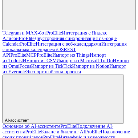
Telegram и MAX-бот
Pro
Elite
Интеграция с Яндекс
Алисой
Pro
Elite
Двусторонняя синхронизация с Google
Calendar
Pro
Elite
Интеграция с веб-календарями
Интеграция
с локальным календарем iOS
REST
API
Pro
Elite
MCP
Pro
Elite
Импорт из Things
Импорт
из Todoist
Импорт из CSV
Импорт из Microsoft To Do
Импорт
из OmniFocus
Импорт из TickTick
Импорт из Notion
Импорт
из Evernote
Экспорт шаблона проекта
AI-ассистент
Основное об AI-ассистенте
Pro
Elite
Подключение AI-
ассистента
Pro
Elite
Баланс и биллинг AI
Pro
Elite
Подключение
своих провайдеров
Pro
Elite
Интерфейс и возможности