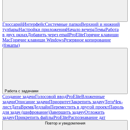
Глоссарий
Интерфейс
Системные папки
Верхний и нижний
тулбары
Настройки приложения
Начало вечера
Темы
Работа
в двух окнах
Добавить через email
Pro
Elite
Горячие клавиши
Mac
Горячие клавиши Windows
Резервное копирование
(бэкапы)
Работа с задачами
Создание задачи
Голосовой ввод
Pro
Elite
Вложенные
задачи
Описание задачи
Приоритет
Закрепить задачу
Теги
Чек-
лист
Дата
Время
Дедлайн
Переместить в другой проект
Пароль
для задач (шифрование)
Завершить задачу
Отложить
задачу
Прикрепить файлы
Pro
Elite
Распознавание дат
Повтор и уведомления