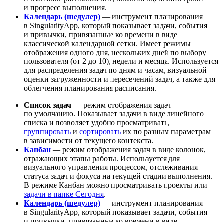
и прогресс выполнения.
Календарь (шедулер)
— инструмент планирования
в SingularityApp, который показывает задачи, события
и привычки, привязанные ко времени в виде
классической календарной сетки. Имеет режимы
отображения одного дня, нескольких дней по выбору
пользователя (от 2 до 10), недели и месяца. Используется
для распределения задач по дням и часам, визуальной
оценки загруженности и пересечений задач, а также для
облегчения планирования расписания.
Список задач
— режим отображения задач
по умолчанию. Показывает задачи в виде линейного
списка и позволяет удобно просматривать,
группировать
и
сортировать
их по разным параметрам
в зависимости от текущего контекста.
Канбан
— режим отображения задач в виде колонок,
отражающих этапы работы. Используется для
визуального управления процессом, отслеживания
статуса задач и фокуса на текущей стадии выполнения.
В режиме Канбан можно просматривать проекты или
задачи в папке Сегодня
.
Календарь (шедулер)
— инструмент планирования
в SingularityApp, который показывает задачи, события
и привычки, привязанные ко времени в виде