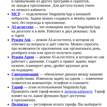
и привычками из других программ и скриптов,
не заходя в приложение. Для доступа нужен токен
из личного кабинета.
MCP
— подключение SingularityApp к внешней
нейросети. Задачи можно создавать и менять прямо в её
чате, без перехода в приложение.
AI-ассистент
— чат-помощник внутри SingularityApp
на десктопе и в вебе. Работает в двух режимах: Ask
и Agent.
Режим Ask
— режим AI-ассистента, в котором он
отвечает на вопросы и даёт советы. Можно спросить
про возможности приложения, как организовать день,
разобрать план или просто получить идею.
Режим Agent
— режим AI-ассистента, в котором он сам
работает с данными. Создаёт и правит задачи, ищет
нужное, планирует день, дробит крупные дела
на подзадачи.
Синхронизация
— обновление данных между вашими
устройствами. Изменили задачу на одном — изменение
появится на компьютере, телефоне и планшете.
Тариф
— план использования SingularityApp.
Проверить свой тариф можно в
личном кабинете
. Тариф
влияет на то, какие функции будут доступны
в приложении.
Подписка
— регулярная оплата тарифа. Вы выбираете