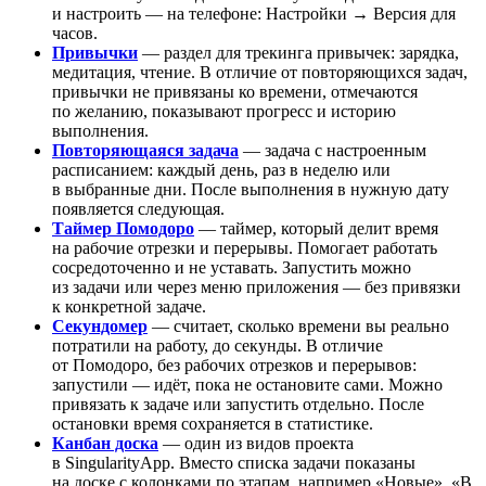
и настроить — на телефоне: Настройки → Версия для
часов.
Привычки
— раздел для трекинга привычек: зарядка,
медитация, чтение. В отличие от повторяющихся задач,
привычки не привязаны ко времени, отмечаются
по желанию, показывают прогресс и историю
выполнения.
Повторяющаяся задача
— задача с настроенным
расписанием: каждый день, раз в неделю или
в выбранные дни. После выполнения в нужную дату
появляется следующая.
Таймер Помодоро
— таймер, который делит время
на рабочие отрезки и перерывы. Помогает работать
сосредоточенно и не уставать. Запустить можно
из задачи или через меню приложения — без привязки
к конкретной задаче.
Секундомер
— считает, сколько времени вы реально
потратили на работу, до секунды. В отличие
от Помодоро, без рабочих отрезков и перерывов:
запустили — идёт, пока не остановите сами. Можно
привязать к задаче или запустить отдельно. После
остановки время сохраняется в статистике.
Канбан доска
— один из видов проекта
в SingularityApp. Вместо списка задачи показаны
на доске с колонками по этапам, например «Новые», «В