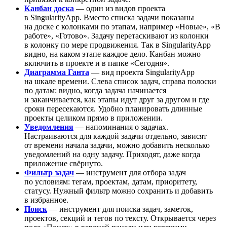
Канбан доска
— один из видов проекта
в SingularityApp. Вместо списка задачи показаны
на доске с колонками по этапам, например «Новые», «В
работе», «Готово». Задачу перетаскивают из колонки
в колонку по мере продвижения. Так в SingularityApp
видно, на каком этапе каждое дело. Канбан можно
включить в проекте и в папке «Сегодня».
Диаграмма Ганта
— вид проекта SingularityApp
на шкале времени. Слева список задач, справа полоски
по датам: видно, когда задача начинается
и заканчивается, как этапы идут друг за другом и где
сроки пересекаются. Удобно планировать длинные
проекты целиком прямо в приложении.
Уведомления
— напоминания о задачах.
Настраиваются для каждой задачи отдельно, зависят
от времени начала задачи, можно добавить несколько
уведомлений на одну задачу. Приходят, даже когда
приложение свёрнуто.
Фильтр задач
— инструмент для отбора задач
по условиям: тегам, проектам, датам, приоритету,
статусу. Нужный фильтр можно сохранить и добавить
в избранное.
Поиск
— инструмент для поиска задач, заметок,
проектов, секций и тегов по тексту. Открывается через