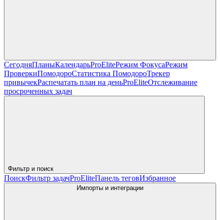
Сегодня
Планы
Календарь
Pro
Elite
Режим Фокуса
Режим
Проверки
Помодоро
Статистика Помодоро
Трекер
привычек
Распечатать план на день
Pro
Elite
Отслеживание
просроченных задач
Фильтр и поиск
Поиск
Фильтр задач
Pro
Elite
Панель тегов
Избранное
Импорты и интеграции