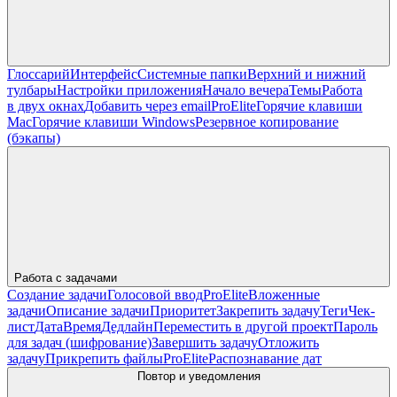
Глоссарий
Интерфейс
Системные папки
Верхний и нижний
тулбары
Настройки приложения
Начало вечера
Темы
Работа
в двух окнах
Добавить через email
Pro
Elite
Горячие клавиши
Mac
Горячие клавиши Windows
Резервное копирование
(бэкапы)
Работа с задачами
Создание задачи
Голосовой ввод
Pro
Elite
Вложенные
задачи
Описание задачи
Приоритет
Закрепить задачу
Теги
Чек-
лист
Дата
Время
Дедлайн
Переместить в другой проект
Пароль
для задач (шифрование)
Завершить задачу
Отложить
задачу
Прикрепить файлы
Pro
Elite
Распознавание дат
Повтор и уведомления