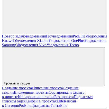
Повтор задач
Уведомления
Геоуведомления
Pro
Elite
Уведомления
Huawei
Уведомления Xiaomi
Уведомления OnePlus
Уведомления
Samsung
Уведомления Vivo
Уведомления Tecno
Проекты и секции
Создание проекта
Описание проекта
Создание
секции
Вложенные проекты
Сортировка и фильтр
в проекте
Копирование-вставка
Без проекта
Поделиться
списком задач
Канбан в проектах
Elite
Канбан
в Сегодня
Pro
Elite
Диаграмма Ганта
Elite