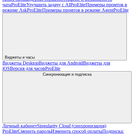
чата
Pro
Elite
Улучшить задачу с AI
Pro
Elite
Примеры промтов в
режиме Ask
Pro
Elite
Примеры промтов в режиме Agent
Pro
Elite
Виджеты и часы
Виджеты Desktop
Виджеты для Android
Виджеты для
iOS
Версия для часов
Pro
Elite
Синхронизация и подписка
Личный кабинет
Singularity Cloud (синхронизация)
Pro
Elite
Сменить пароль
Изменить способ оплаты
Подписка: