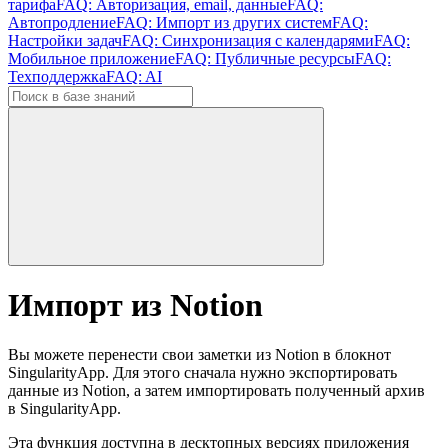
тарифа
FAQ: Авторизация, email, данные
FAQ:
Автопродление
FAQ: Импорт из других систем
FAQ:
Настройки задач
FAQ: Синхронизация с календарями
FAQ:
Мобильное приложение
FAQ: Публичные ресурсы
FAQ:
Техподдержка
FAQ: AI
Импорт из Notion
Вы можете перенести свои заметки из Notion в блокнот
SingularityApp. Для этого сначала нужно экспортировать
данные из Notion, а затем импортировать полученный архив
в SingularityApp.
Эта функция доступна в десктопных версиях приложения