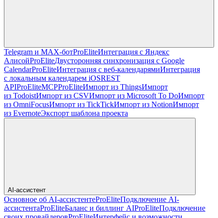
Telegram и MAX-бот
Pro
Elite
Интеграция с Яндекс
Алисой
Pro
Elite
Двусторонняя синхронизация с Google
Calendar
Pro
Elite
Интеграция с веб-календарями
Интеграция
с локальным календарем iOS
REST
API
Pro
Elite
MCP
Pro
Elite
Импорт из Things
Импорт
из Todoist
Импорт из CSV
Импорт из Microsoft To Do
Импорт
из OmniFocus
Импорт из TickTick
Импорт из Notion
Импорт
из Evernote
Экспорт шаблона проекта
AI-ассистент
Основное об AI-ассистенте
Pro
Elite
Подключение AI-
ассистента
Pro
Elite
Баланс и биллинг AI
Pro
Elite
Подключение
своих провайдеров
Pro
Elite
Интерфейс и возможности