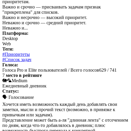
приоритетам.
Важно и срочно — присваивать задачам признак
"прикреплена" для списков.
Важно и несрочно — высокий приоритет.
Неважно и срочно — средний приоритет.
Неважно и...
Платформа:
Desktop
Web
Теги:
#Приоритеты
#Список задач
Голоса:
Голоса Pro и Elite пользователей / Всего голосов
629 / 741
7
место в рейтинге
🐘🦜
Medium
Ежедневный дневник
Статус:
🗣 Голосование
Хочется иметь возможность каждый день добавлять свои
заметки, мысли и прочий текст (возможно, в привязке к
привычкам или задачам).
Представление может быть а-ля "длинная лента" с отсечением
по дням, когда что-то добавлялось в дневник; плюс
возможность быстрого перехода к конкретной...