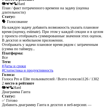
🐘🐒🐒🦜
Hard
План / факт потраченного времени на задачу (оценка
длительности)
Статус:
🗣 Голосование
На каждую задачу добавить возможность указать плановое
время (оценку, estimate). При этом у каждой секции и в целом
у проекта отображать суммированные значения этих оценок.
В десктоп и мобильном приложении.
Отображать у задачи плановое время рядом с затраченным
(сумма по таймеру...
Платформа:
Все
Теги:
#Даты и сроки
#Статистика и продуктивность
Голоса:
Голоса Pro и Elite пользователей / Всего голосов
1126 / 1302
2
место в рейтинге
🐘🐒🦜
Hard
Диаграмма Ганта
Статус:
✅ Готово
Добавить диаграмму Ганта в десктоп и веб-версиях —