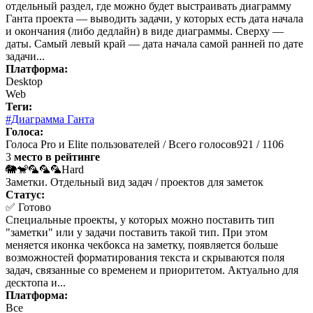
отдельный раздел, где можно будет выстраивать диаграмму
Ганта проекта — выводить задачи, у которых есть дата начала
и окончания (либо дедлайн) в виде диаграммы. Сверху —
даты. Самый левый край — дата начала самой ранней по дате
задачи...
Платформа:
Desktop
Web
Теги:
#Диаграмма Ганта
Голоса:
Голоса Pro и Elite пользователей / Всего голосов
921 / 1106
3
место в рейтинге
🐘🐒🦜🦜🦜
Hard
Заметки. Отдельный вид задач / проектов для заметок
Статус:
✅ Готово
Специальные проекты, у которых можно поставить тип
"заметки" или у задачи поставить такой тип. При этом
меняется иконка чекбокса на заметку, появляется больше
возможностей форматирования текста и скрываются поля
задач, связанные со временем и приоритетом. Актуально для
десктопа и...
Платформа:
Все