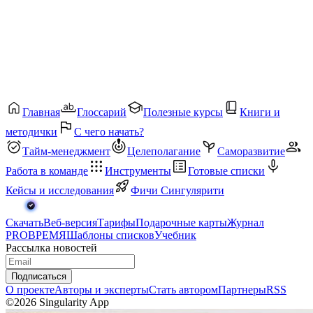
Главная
Глоссарий
Полезные курсы
Книги и
методички
С чего начать?
Тайм-менеджмент
Целеполагание
Саморазвитие
Работа в команде
Инструменты
Готовые списки
Кейсы и исследования
Фичи Сингулярити
Скачать
Веб-версия
Тарифы
Подарочные карты
Журнал
PROВРЕМЯ
Шаблоны списков
Учебник
Рассылка новостей
Подписаться
О проекте
Авторы и эксперты
Стать автором
Партнеры
RSS
©2026 Singularity App