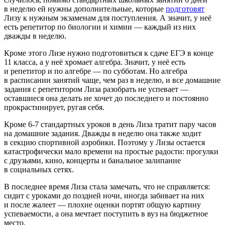
в неделю ей нужны дополнительные, которые
подготовят
Лизу к нужным экзаменам для поступления. А значит, у неё
есть репетитор по биологии и химии — каждый из них
дважды в неделю.
Кроме этого Лизе нужно подготовиться к сдаче ЕГЭ в конце
11 класса, а у неё хромает алгебра. Значит, у неё есть
и репетитор и по алгебре — по субботам. Но алгебра
в расписании занятий чаще, чем раз в неделю, и все домашние
задания с репетитором Лиза разобрать не успевает —
оставшиеся она делать не хочет до последнего и постоянно
прокрастинирует, ругая себя.
Кроме 6-7 стандартных уроков в день Лиза тратит пару часов
на домашние задания. Дважды в неделю она также ходит
в секцию спортивной аэробики. Поэтому у Лизы остается
катастрофически мало времени на простые радости: прогулки
с друзьями, кино, концерты и банальное залипание
в социальных сетях.
В последнее время Лиза стала замечать, что не справляется:
сидит с уроками до поздней ночи, иногда забивает на них
и после жалеет — плохие оценки портят общую картину
успеваемости, а она мечтает поступить в вуз на бюджетное
место.