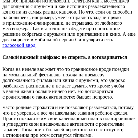
Мы все привыкли использовать Телеграм как к мессенджер
для общения с друзьями и как источник развлекательного
контента из самых разных каналов. Но что, если он способен
на большее?
, например, умеет отправлять задачи прямо
в приложение-планировщик, не отрываясь от любимого
мессенджера. Так вы точно не забудете про спонтанное
решение собраться с друзьями или приглашение в кино. А еще
для скорости в мобильной версии Сингулярити есть
голосовой ввод
.
Самый важный лайфхак: не спорить, а договариваться
Когда на неделе вас ждет что-то грандиозное вроде поездки
на музыкальный фестиваль, похода на премьеру
долгожданного фильма или квиза с друзьями, это здорово
разбавляет расписание и не дает думать, что кроме учебы
в вашей жизни больше ничего нет. Но договориться
с родителями о таких активностях бывает непросто.
Часто родные строжатся и не позволяют развлекаться, потому
что не уверены, а все ли школьные задания ребенок сделал.
Просто покажите им свой календарный план в планировщике
и утвердите свои внешкольные активности с родителями
заранее. Тогда они с большей вероятностью вас отпустят,
а отношения при этом останутся тёплыми.