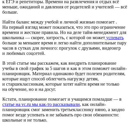
к ЕГЭ и репетиторы. Времени на развлечения и отдых всё
меньше, ожиданий и давления от родителей и учителей — всё
больше.
Найти баланс между учебой и личной жизнью помогает
.
На первый взгляд может показаться, что это про ограничение
времени и жесткие правила. Но на деле тайм-менеджмент для
школьника — скорее, хитрость, с которой он может
успевать
больше за меньшее время и легко найти дополнительные пару
часов в сутках для личного: прогулок с друзьями, видеоигр
и любимых соцсетей.
В этой статье мы расскажем, как внедрить планирование
учебы в свой график за 5 шагов и как в этом поможет онлайн-
планировщик. Материал одинаково будет полезен родителям,
которые ищут способ облегчить нагрузку детям,
и старшеклассникам, которые хотят найти время не только
на обучение, но и на досуг.
Кстати, планирование помогает и учащимся помладше — в
статье на vc.ru мы как-то рассказывали
, как онлайн-
планировщик смог заменить третьекласснику няню, а заодно
помог везде успевать и не забывать про свои обязанности:
школьные и не только.