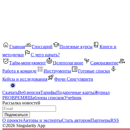
Главная
Глоссарий
Полезные курсы
Книги и
методички
С чего начать?
Тайм-менеджмент
Целеполагание
Саморазвитие
Работа в команде
Инструменты
Готовые списки
Кейсы и исследования
Фичи Сингулярити
Скачать
Веб-версия
Тарифы
Подарочные карты
Журнал
PROВРЕМЯ
Шаблоны списков
Учебник
Рассылка новостей
Подписаться
О проекте
Авторы и эксперты
Стать автором
Партнеры
RSS
©2026 Singularity App