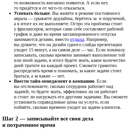
то возможность внезапно появится. А если нет,
то придётся
и от чего-то отказаться.
Успевать больше
. Вы живёте в режиме постоянного
аврала — срываете дедлайны, берётесь за
и поручений,
а в итоге их не выполняете. Остро эта проблема стоит
у фрилансеров, которые сами себе составляют рабочий
график и даже во время запланированного отпуска
занимаются делами, вместо
отдыха
. Например,
вы думаете, что на дизайн одного слайда презентации
уходит 15 минут, а на самом деле — час. Если поначалу
записывать, сколько времени занимает выполнение той
или иной задачи, в итоге будете знать, какое количество
дней тратите на каждый проект. Сможете грамотно
распределять время и понимать, за какие задачи стоит
браться, а за какие — нет.
Ввести тайм-менеджмент в компанию
. Если
вы отслеживаете, сколько сотрудник работает над
задачей, то будете знать, эффективно ли он работает
и стоит ли нагружать его другими задачами. Вы сможете
установить справедливые цены на услуги, если
поймёте, сколько времени уходит на задачи клиентов.
Шаг 2 — записывайте все свои дела
и потраченное время