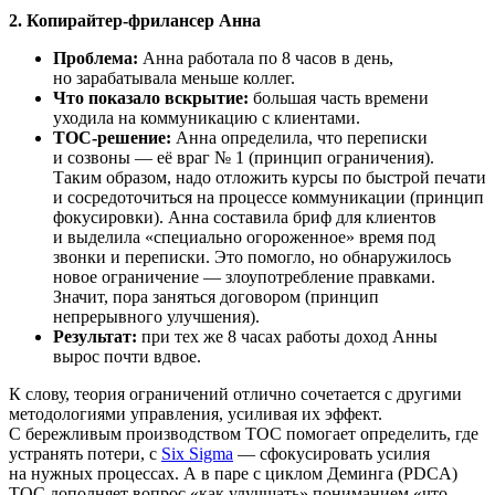
2. Копирайтер-фрилансер Анна
Проблема:
Анна работала по 8 часов в день,
но зарабатывала меньше коллег.
Что показало вскрытие:
большая часть времени
уходила на коммуникацию с клиентами.
ТОС-решение:
Анна определила, что переписки
и созвоны — её враг № 1 (принцип ограничения).
Таким образом, надо отложить курсы по быстрой печати
и сосредоточиться на процессе коммуникации (принцип
фокусировки). Анна составила бриф для клиентов
и выделила «специально огороженное» время под
звонки и переписки. Это помогло, но обнаружилось
новое ограничение — злоупотребление правками.
Значит, пора заняться договором (принцип
непрерывного улучшения).
Результат:
при тех же 8 часах работы доход Анны
вырос почти вдвое.
К слову, теория ограничений отлично сочетается с другими
методологиями управления, усиливая их эффект.
С бережливым производством ТОС помогает определить, где
устранять потери, с
Six Sigma
— сфокусировать усилия
на нужных процессах. А в паре с циклом Деминга (PDCA)
ТОС дополняет вопрос «как улучшать» пониманием «что