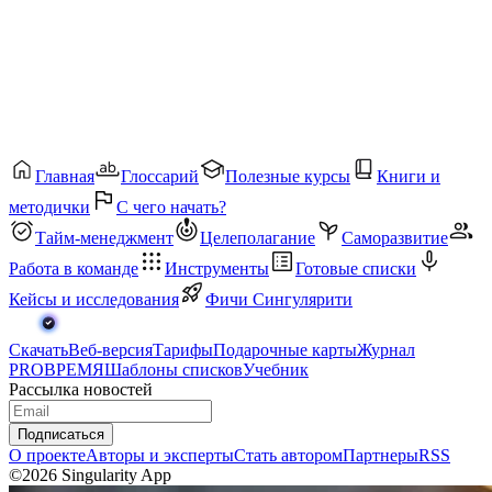
Главная
Глоссарий
Полезные курсы
Книги и
методички
С чего начать?
Тайм-менеджмент
Целеполагание
Саморазвитие
Работа в команде
Инструменты
Готовые списки
Кейсы и исследования
Фичи Сингулярити
Скачать
Веб-версия
Тарифы
Подарочные карты
Журнал
PROВРЕМЯ
Шаблоны списков
Учебник
Рассылка новостей
Подписаться
О проекте
Авторы и эксперты
Стать автором
Партнеры
RSS
©2026 Singularity App