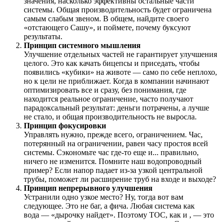
значения, насколько эффективны остальные части
системы. Общая производительность будет ограничена
самым слабым звеном. В общем, найдите своего
«отстающего Сашу», и поймете, почему буксуют
результаты.
Принцип системного мышления
Улучшение отдельных частей не гарантирует улучшения
целого. Это как качать бицепсы и приседать, чтобы
появились «кубики» на животе — само по себе неплохо,
но к цели не приближает. Когда в компании начинают
оптимизировать все и сразу, без понимания, где
находится реальное ограничение, часто получают
парадоксальный результат: деньги потрачены, а лучше
не стало, и общая производительность не выросла.
Принцип фокусировки
Управлять нужно, прежде всего, ограничением. Час,
потерянный на ограничении, равен часу простоя всей
системы. Сэкономьте час где-то еще и... правильно,
ничего не изменится. Помните наш водопроводный
пример? Если напор падает из-за узкой центральной
трубы, поможет ли расширение труб на входе и выходе?
Принцип непрерывного улучшения
Устранили одно узкое место? Ну, тогда вот вам
следующее. Это не баг, а фича. Любая система как
вода — «дырочку найдет». Поэтому ТОС, как и
, — это