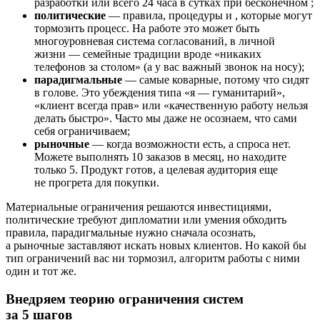
разработки или всего 24 часа в сутках при бесконечном
;
политические
— правила, процедуры и
, которые могут
тормозить процесс. На работе это может быть
многоуровневая система согласований, в личной
жизни — семейные традиции вроде «никаких
телефонов за столом» (а у вас важный звонок на носу);
парадигмальные
— самые коварные, потому что сидят
в голове. Это убеждения типа «я — гуманитарий»,
«клиент всегда прав» или «качественную работу нельзя
делать быстро». Часто мы даже не осознаем, что сами
себя ограничиваем;
рыночные
— когда возможности есть, а спроса нет.
Можете выполнять 10 заказов в месяц, но находите
только 5. Продукт готов, а целевая аудитория еще
не прогрета для покупки.
Материальные ограничения решаются инвестициями,
политические требуют дипломатии или умения обходить
правила, парадигмальные нужно сначала осознать,
а рыночные заставляют искать новых клиентов. Но какой бы
тип ограничений вас ни тормозил, алгоритм работы с ними
один и тот же.
Внедряем теорию ограничения систем
за 5 шагов