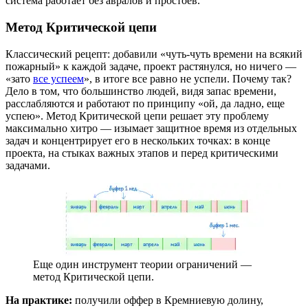
система работает без авралов и простоев.
Метод Критической цепи
Классический рецепт: добавили «чуть-чуть времени на всякий
пожарный» к каждой задаче, проект растянулся, но ничего —
«зато
все успеем
», в итоге все равно не успели. Почему так?
Дело в том, что большинство людей, видя запас времени,
расслабляются и работают по принципу «ой, да ладно, еще
успею». Метод Критической цепи решает эту проблему
максимально хитро — изымает защитное время из отдельных
задач и концентрирует его в нескольких
точках: в конце
проекта, на стыках важных этапов и перед критическими
задачами.
Еще один инструмент теории ограничений —
метод Критической цепи.
На практике:
получили оффер в Кремниевую долину,