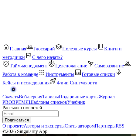
Главная
Глоссарий
Полезные курсы
Книги и
методички
С чего начать?
Тайм-менеджмент
Целеполагание
Саморазвитие
Работа в команде
Инструменты
Готовые списки
Кейсы и исследования
Фичи Сингулярити
Скачать
Веб-версия
Тарифы
Подарочные карты
Журнал
PROВРЕМЯ
Шаблоны списков
Учебник
Рассылка новостей
Подписаться
О проекте
Авторы и эксперты
Стать автором
Партнеры
RSS
©2026 Singularity App