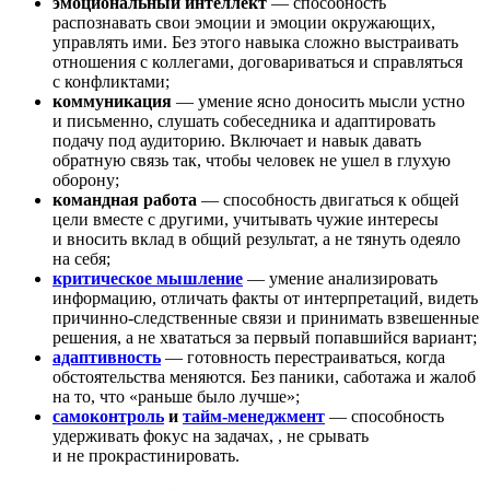
эмоциональный интеллект
— способность
распознавать свои эмоции и эмоции окружающих,
управлять ими. Без этого навыка сложно выстраивать
отношения с коллегами, договариваться и справляться
с конфликтами;
коммуникация
— умение ясно доносить мысли устно
и письменно, слушать собеседника и адаптировать
подачу под аудиторию. Включает и навык давать
обратную связь так, чтобы человек не ушел в глухую
оборону;
командная работа
— способность двигаться к общей
цели вместе с другими, учитывать чужие интересы
и вносить вклад в общий результат, а не тянуть одеяло
на себя;
критическое мышление
— умение анализировать
информацию, отличать факты от интерпретаций, видеть
причинно-следственные связи и принимать взвешенные
решения, а не хвататься за первый попавшийся вариант;
адаптивность
— готовность перестраиваться, когда
обстоятельства меняются. Без паники, саботажа и жалоб
на то, что «раньше было лучше»;
самоконтроль
и
тайм-менеджмент
— способность
удерживать фокус на задачах,
, не срывать
и не прокрастинировать.