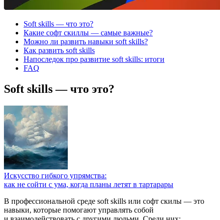
Soft skills — что это?
Какие софт скиллы — самые важные?
Можно ли развить навыки soft skills?
Как развить soft skills
Напоследок про развитие soft skills: итоги
FAQ
Soft skills — что это?
Искусство гибкого упрямства:
как не сойти с ума, когда планы летят в тартарары
В профессиональной среде soft skills или софт скилы — это
навыки, которые помогают управлять собой
и взаимодействовать с другими людьми. Среди них: