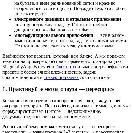
на бумаге,
в виде разлинованной сетки и красиво
оформленные списки целей. Подходит тем, кто любит
писать от руки;
электронного дневника и отдельных приложений
—
по аппу под каждую задачу. Гибко, но требует
дисциплины, чтобы ничего не забыть;
многофункционального приложения
— все в одном:
заметки, привычки, проекты, задачи с напоминаниями.
Не нужно переключаться между инструментами.
Выбирайте тот вариант, который вам ближе. А мы покажем
техники на примере кроссплатформенного планировщика
SingularityApp. В нем есть
блокноты
и заметки для рефлексии,
проекты с бесконечной вложенностью, задачи
с напоминаниями и
трекер привычек
со статистикой.
1. Практикуйте метод «пауза — переспрос»
Большинство людей в разговоре не слушают, а ждут своей
очереди заговорить. Пока собеседник излагает мысль, они уже
формулируют ответ. В итоге — недопонимание,
додумывание, конфликты на ровном месте.
Решить проблему поможет метод «пауза — переспрос»:
выслушали → взяли паузу на 2–3 секунды → переспросили