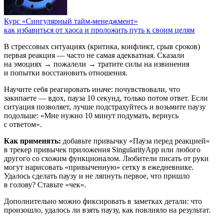
Курс «Сингулярный тайм-менеджмент»
как избавиться от хаоса и проложить путь к своим целям
В стрессовых ситуациях (критика, конфликт, срыв сроков)
первая реакция — часто не самая адекватная. Сказали
на эмоциях → пожалели → тратите силы на извинения
и попытки восстановить отношения.
Научите себя реагировать иначе: почувствовали, что
закипаете — вдох, пауза 10 секунд, только потом ответ. Если
ситуация позволяет, лучше подстрахуйтесь и возьмите паузу
подольше: «Мне нужно 10 минут подумать, вернусь
с ответом».
Как применять:
добавьте привычку «Пауза перед реакцией»
в трекер привычек приложения SingularityApp или любого
другого со схожим функционалом. Любители писать от руки
могут нарисовать «привыченную» сетку в ежедневнике.
Удалось сделать паузу и не ляпнуть первое, что пришло
в голову? Ставьте «чек».
Дополнительно можно фиксировать в заметках детали: что
произошло, удалось ли взять паузу, как повлияло на результат.