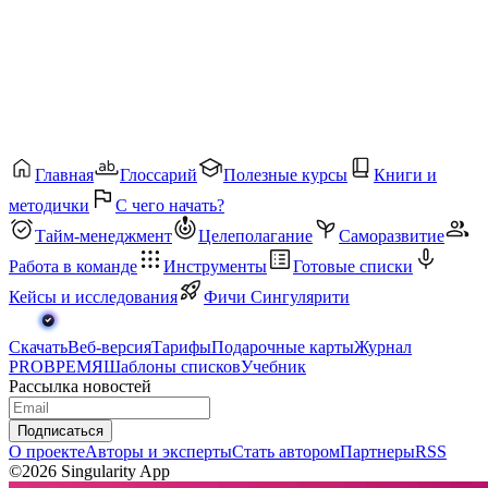
Главная
Глоссарий
Полезные курсы
Книги и
методички
С чего начать?
Тайм-менеджмент
Целеполагание
Саморазвитие
Работа в команде
Инструменты
Готовые списки
Кейсы и исследования
Фичи Сингулярити
Скачать
Веб-версия
Тарифы
Подарочные карты
Журнал
PROВРЕМЯ
Шаблоны списков
Учебник
Рассылка новостей
Подписаться
О проекте
Авторы и эксперты
Стать автором
Партнеры
RSS
©2026 Singularity App