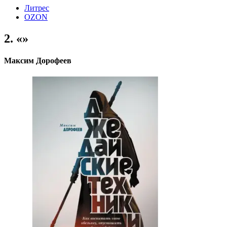
Литрес
OZON
2. «
»
Максим Дорофеев