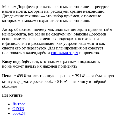
Максим Дорофеев рассказывает о мыслетопливе — ресурсе
нашего мозга, который мы расходуем крайне неэкономно.
Джедайские техники — это набор приёмов, с помощью
которых мы можем сохранить это мыслетопливо.
Автор объясняет, почему мы, зная все методы и правила тайм-
менеджмента, всё равно не следуем им. Максим Дорофеев
основывается на современных подходах к психологии
и физиологии и рассказывает, как устроен наш мозг и как
спасти его от перегрузок. Для планирования он советует
пользоваться календарём и
списками задач
и проектов.
Кому подойдёт
: тем, кто знаком с разными подходами,
но не может начать их наконец применять
Цена
: ~ 499 ₽ за электронную версию, ~ 391 ₽ — за бумажную
книгу в формате pocketbook, ~ 816 ₽ — за книгу в твёрдой
обложке
Где купить
:
Литрес
OZON
book24