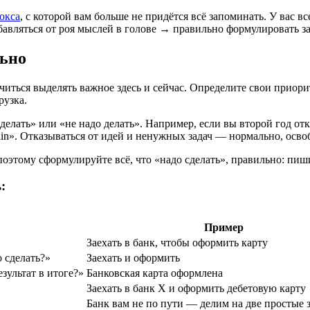
окса
, с которой вам больше не придётся всё запоминать. У вас вс
бавляться от роя мыслей в голове → правильно формулировать за
льно
читься выделять важное здесь и сейчас. Определите свои прио
рузка.
елать» или «не надо делать». Например, если вы второй год отк
ritain». Отказываться от идей и ненужных задач — нормально, осв
оэтому сформулируйте всё, что «надо сделать», правильно: пиши
:
Пример
Заехать в банк, чтобы оформить карту
о сделать?»
Заехать и оформить
зультат в итоге?»
Банковская карта оформлена
Заехать в банк Х и оформить дебетовую карту
Банк вам не по пути — делим на две простые з