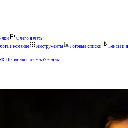
ички
С чего начать?
бота в команде
Инструменты
Готовые списки
Кейсы и 
ЕМЯ
Шаблоны списков
Учебник