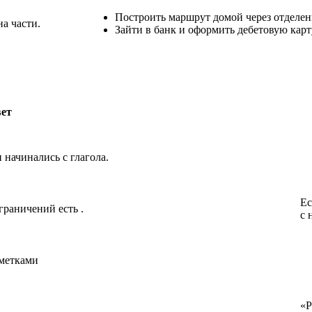
Построить маршрут домой через отделен
на части.
Зайти в банк и оформить дебетовую карт
ет
 начинались с глагола.
Ес
ограничений есть
.
с 
 метками
«Р