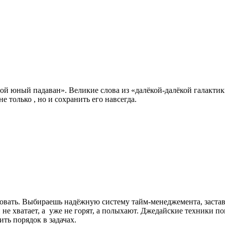
й юный падаван». Великие слова из «далёкой-далёкой галактик
 не только
, но и сохранить его навсегда.
ировать. Выбираешь надёжную систему тайм-менеджемента, заста
 не хватает, а
уже не горят, а полыхают. Джедайские техники п
ить порядок в задачах.