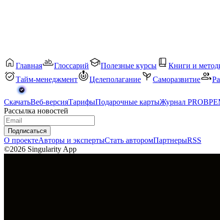
Главная
Глоссарий
Полезные курсы
Книги и метод
Тайм-менеджмент
Целеполагание
Саморазвитие
Ра
Скачать
Веб-версия
Тарифы
Подарочные карты
Журнал PROВР
Рассылка новостей
Подписаться
О проекте
Авторы и эксперты
Стать автором
Партнеры
RSS
©2026 Singularity App