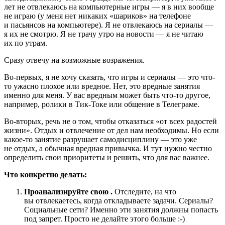
лет не отвлекаюсь на компьютерные игры — я в них вообще
не играю (у меня нет никаких «шариков» на телефоне
и пасьянсов на компьютере). Я не отвлекаюсь на сериалы —
я их не смотрю. Я не трачу утро на новости — я не читаю
их по утрам.
Сразу отвечу на возможные возражения.
Во-первых, я не хочу сказать, что игры и сериалы — это что-
то ужасно плохое или вредное. Нет, это вредные занятия
именно для меня. У вас вредным может быть что-то другое,
например, ролики в Тик-Токе или общение в Телеграме.
Во-вторых, речь не о том, чтобы отказаться «от всех радостей
жизни». Отдых и отвлечение от дел нам необходимы. Но если
какое-то занятие разрушает самодисциплину — это уже
не отдых, а обычная вредная привычка. И тут нужно честно
определить свои приоритеты и решить, что для вас важнее.
Что конкретно делать:
Проанализируйте свою
.
Отследите, на что
вы отвлекаетесь, когда откладываете задачи. Сериалы?
Социальные сети? Именно эти занятия должны попасть
под запрет. Просто не делайте этого больше :-)