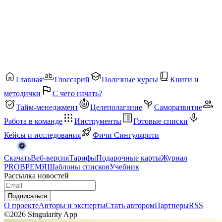
Главная
Глоссарий
Полезные курсы
Книги и
методички
С чего начать?
Тайм-менеджмент
Целеполагание
Саморазвитие
Работа в команде
Инструменты
Готовые списки
Кейсы и исследования
Фичи Сингулярити
Скачать
Веб-версия
Тарифы
Подарочные карты
Журнал
PROВРЕМЯ
Шаблоны списков
Учебник
Рассылка новостей
Подписаться
О проекте
Авторы и эксперты
Стать автором
Партнеры
RSS
©2026 Singularity App