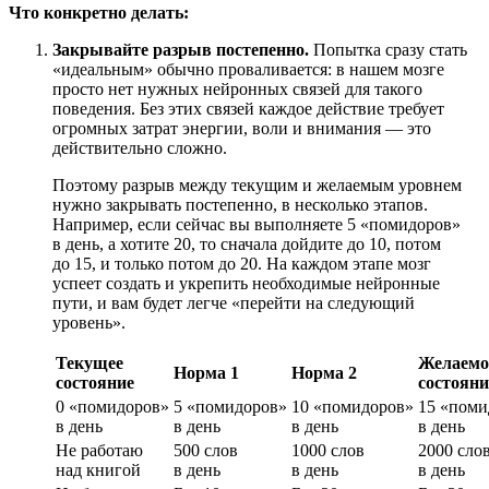
Что конкретно делать:
Закрывайте разрыв постепенно.
Попытка сразу стать
«идеальным» обычно проваливается: в нашем мозге
просто нет нужных нейронных связей для такого
поведения. Без этих связей каждое действие требует
огромных затрат энергии, воли и внимания — это
действительно сложно.
Поэтому разрыв между текущим и желаемым уровнем
нужно закрывать постепенно, в несколько этапов.
Например, если сейчас вы выполняете 5 «помидоров»
в день, а хотите 20, то сначала дойдите до 10, потом
до 15, и только потом до 20. На каждом этапе мозг
успеет создать и укрепить необходимые нейронные
пути, и вам будет легче «перейти на следующий
уровень».
Текущее
Желаемо
Норма 1
Норма 2
состояние
состояни
0 «помидоров»
5 «помидоров»
10 «помидоров»
15 «поми
в день
в день
в день
в день
Не работаю
500 слов
1000 слов
2000 сло
над книгой
в день
в день
в день