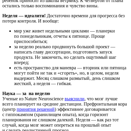
ребенок приносит из школы ветрянку. К четвертой от плана
остались только воспоминания и чувство вины.
Неделя — идеалити!
Достаточно времени для прогресса без
потери контроля. И вообще:
мир уже живет недельными циклами — планерки
по понедельникам, отчеты к пятнице. Проще
приспособиться;
за неделю реально продвинуть большой проект —
написать главу диссертации, подготовить запуск
продукта. Не закончить, но сделать ощутимый шаг
вперед;
есть пространство для маневра — вторник или пятница
могут пойти не так и «сгореть», но, в целом, неделя
выдержит. Месяц слишком размытый, день слишком
жесткий, а неделя — гибкая.
Наука — за
на неделю
Ученые из Nature Neuroscience
выяснили
, что мозг лучше
всего планирует на средние дистанции. Префронтальная кора
(центр
принятия решений
) эффективнее договаривается
с гиппокампом (хранилищем опыта), когда горизонт
планирования не слишком далекий. Неделя — как раз тот
случай, когда мозг может опереться на прошлый опыт
и сделать реалистичный прогноз.