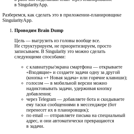
в SingularityApp.
Разберемся, как сделать это в приложении-планировщике
SingularityApp.
Проводим Brain Dump
Цель — выгрузить из головы вообще все.
Не структурируем, не приоритизируем, просто
записываем. В Singularity это можно сделать
следующими способами:
с клавиатуры/экрана смартфона — открываете
«Входящие» и создаете задачи одну за другой
(кнопка «+ Новая задача» или горячие клавиши);
голосом — в мобильной версии можно
надиктовывать задачи, удерживая кнопку
добавления;
через Telegram — добавляете бота и скидываете
ему таски сообщениями в мессенджере (бот
перенесет их в планировщик);
по email — отправляете письма на специальный
адрес, и они автоматически превращаются
в задачи.