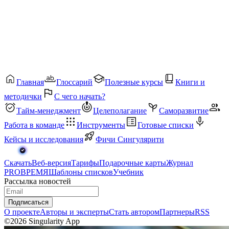
Главная
Глоссарий
Полезные курсы
Книги и
методички
С чего начать?
Тайм-менеджмент
Целеполагание
Саморазвитие
Работа в команде
Инструменты
Готовые списки
Кейсы и исследования
Фичи Сингулярити
Скачать
Веб-версия
Тарифы
Подарочные карты
Журнал
PROВРЕМЯ
Шаблоны списков
Учебник
Рассылка новостей
Подписаться
О проекте
Авторы и эксперты
Стать автором
Партнеры
RSS
©2026 Singularity App