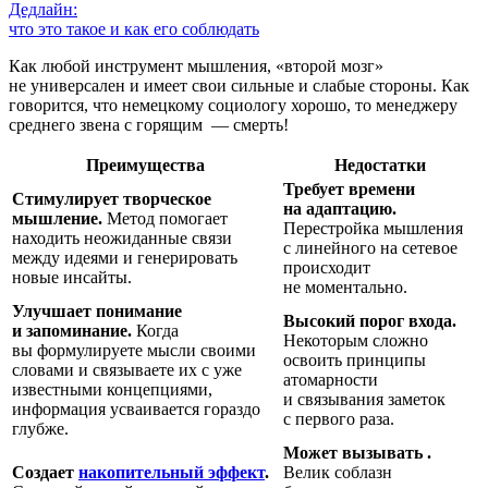
Дедлайн:
что это такое и как его соблюдать
Как любой инструмент мышления, «второй мозг»
не универсален и имеет свои сильные и слабые стороны. Как
говорится, что немецкому социологу хорошо, то менеджеру
среднего звена с горящим
— смерть!
Преимущества
Недостатки
Требует времени
Стимулирует творческое
на адаптацию.
мышление.
Метод помогает
Перестройка мышления
находить неожиданные связи
с линейного на сетевое
между идеями и генерировать
происходит
новые инсайты.
не моментально.
Улучшает понимание
Высокий порог входа.
и запоминание.
Когда
Некоторым сложно
вы формулируете мысли своими
освоить принципы
словами и связываете их с уже
атомарности
известными концепциями,
и связывания заметок
информация усваивается гораздо
с первого раза.
глубже.
Может вызывать
.
Создает
накопительный эффект
.
Велик соблазн