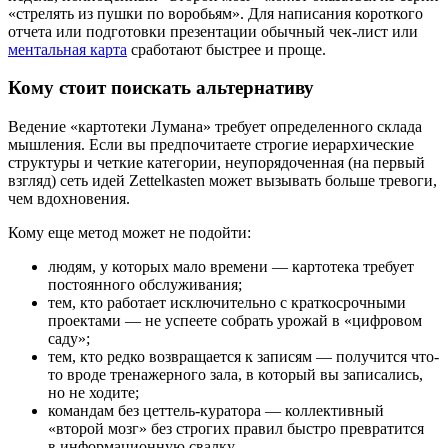
«стрелять из пушки по воробьям». Для написания короткого
отчета или подготовки презентации обычный чек-лист или
ментальная карта
сработают быстрее и проще.
Кому стоит поискать альтернативу
Ведение «картотеки Лумана» требует определенного склада
мышления. Если вы предпочитаете строгие иерархические
структуры и четкие категории, неупорядоченная (на первый
взгляд) сеть идей Zettelkasten может вызывать больше тревоги,
чем вдохновения.
Кому еще метод может не подойти:
людям, у которых мало времени — картотека требует
постоянного обслуживания;
тем, кто работает исключительно с краткосрочными
проектами — не успеете собрать урожай в «цифровом
саду»;
тем, кто редко возвращается к записям — получится что-
то вроде тренажерного зала, в который вы записались,
но не ходите;
командам без цеттель-куратора — коллективный
«второй мозг» без строгих правил быстро превратится
в информационную свалку.