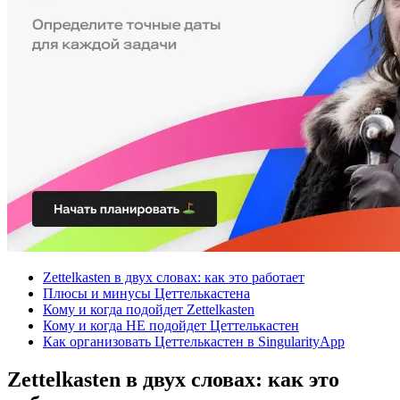
Zettelkasten в двух словах: как это работает
Плюсы и минусы Цеттелькастена
Кому и когда подойдет Zettelkasten
Кому и когда НЕ подойдет Цеттелькастен
Как организовать Цеттелькастен в SingularityApp
Zettelkasten в двух словах: как это