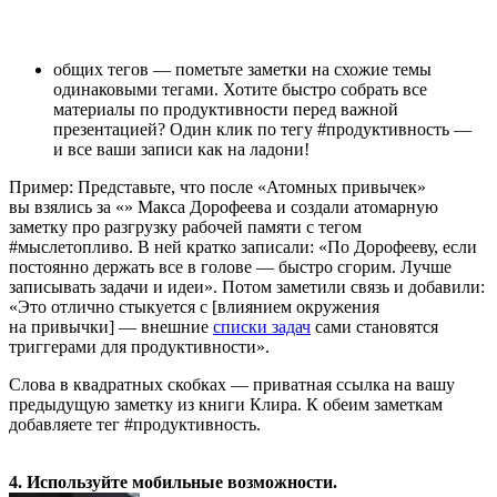
общих тегов — пометьте заметки на схожие темы
одинаковыми тегами. Хотите быстро собрать все
материалы по продуктивности перед важной
презентацией? Один клик по тегу #продуктивность —
и все ваши записи как на ладони!
Пример: Представьте, что после «Атомных привычек»
вы взялись за «
» Макса Дорофеева и создали атомарную
заметку про разгрузку рабочей памяти с тегом
#мыслетопливо. В ней кратко записали: «По Дорофееву, если
постоянно держать все в голове — быстро сгорим. Лучше
записывать задачи и идеи». Потом заметили связь и добавили:
«Это отлично стыкуется с [влиянием окружения
на привычки] — внешние
списки задач
сами становятся
триггерами для продуктивности».
Слова в квадратных скобках — приватная ссылка на вашу
предыдущую заметку из книги Клира. К обеим заметкам
добавляете тег #продуктивность.
4. Используйте мобильные возможности.