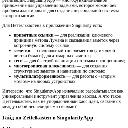
реализации. SingularityApp — многофункциональное
приложение для управления задачами, которое можно без
проблем адаптировать для создания персональной системы
«второго мозга».
Для Цеттелькастена в приложении Singularity есть:
приватные ссылки
— для реализации ключевого
принципа метода Лумана и связывания заметок через
встроенную систему ссылок;
заметки
— специальный тип элементов (с иконкой
листка бумаги) для атомарных заметок;
теги
— для быстрой навигации по темам и концепциям;
многоуровневая вложенность
— для создания
структурных заметок и навигации по системе;
мультиплатформенность
— для работы с «вторым
мозгом» на любых устройствах.
Интересно, что SingularityApp изначально разрабатывался как
универсальный инструмент управления хаосом. А что такое
Цеттелькастен, как не упорядоченный хаос идей, связанных
между собой неочевидными связями?
Гайд по Zettelkasten в SingularityApp