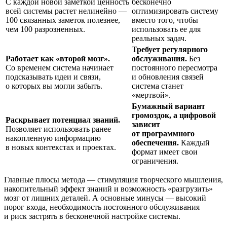
С каждой новой заметкой ценность
бесконечно
всей системы растет нелинейно —
оптимизировать систему
100 связанных заметок полезнее,
вместо того, чтобы
чем 100 разрозненных.
использовать ее для
реальных задач.
Требует регулярного
Работает как «второй мозг».
обслуживания.
Без
Со временем система начинает
постоянного пересмотра
подсказывать идеи и связи,
и обновления связей
о которых вы могли забыть.
система станет
«мертвой».
Бумажный вариант
громоздок, а цифровой
Раскрывает потенциал знаний.
зависит
Позволяет использовать ранее
от программного
накопленную информацию
обеспечения.
Каждый
в новых контекстах и проектах.
формат имеет свои
ограничения.
Главные плюсы метода — стимуляция творческого мышления,
накопительный эффект знаний и возможность «разгрузить»
мозг от лишних деталей. А основные минусы — высокий
порог входа, необходимость постоянного обслуживания
и риск застрять в бесконечной настройке системы.