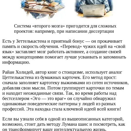
Система «второго мозга» пригодится для сложных
проектов: например, при написании диссертации
Есть у Зеттелькастена и приятный бонус — он прокачивает
память и скорость обучения. «Перевод» чужих идей на «свой
язык» заставляет мозг работать активнее, а создание связей
между концепциями помогает лучше усваивать и запоминать
информацию.
Райан Холидей, автор книг о стоицизме, использует аналог
Цеттелькастена из бумажных карточек. Его метод прост:
сначала заполняет картотеку выжимками из сотен источников,
добавляя свои мысли. Потом группирует карточки по темам
и находит неожиданные связи. Так, во время работы над
бестселлером «Эго — это враг» он случайно обнаружил
одинаковые поведенческие паттерны у людей из разных
профессий. Эта находка стала ключевой идеей всей книги!
Если вы узнали себя в одной из вышеописанных категорий,
возможно, стоит дать методу Лумана шанс и посмотреть, как
он трансформирует вашу интеллектуальную жизнь.