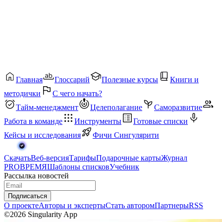
Главная
Глоссарий
Полезные курсы
Книги и
методички
С чего начать?
Тайм-менеджмент
Целеполагание
Саморазвитие
Работа в команде
Инструменты
Готовые списки
Кейсы и исследования
Фичи Сингулярити
Скачать
Веб-версия
Тарифы
Подарочные карты
Журнал
PROВРЕМЯ
Шаблоны списков
Учебник
Рассылка новостей
Подписаться
О проекте
Авторы и эксперты
Стать автором
Партнеры
RSS
©2026 Singularity App