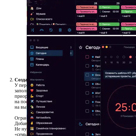
Один инструмент планирования лучше
пяти — SingularityApp объединяет задачи,
проекты, календарь и трекер времени.
Создавайте задачи с минимумом полей
У перфекционистов планирования есть болезнь:
заполнить все возможные поля (теги, чек-листы,
приоритеты) при создании задачи. В итоге
на постановку уходит больше времени, чем
на выполнение.
Ограничьтесь названием и временем. Нужно в магазин?
Добавьте просто «Купить продукты» на четверг. Все!
Не нужно сразу указывать приоритет, ставить теги
«семья» и «рутина/покупки/продукты/пятерочка»,