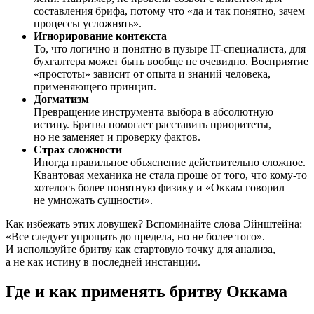
составления брифа, потому что «да и так понятно, зачем
процессы усложнять».
Игнорирование контекста
То, что логично и понятно в пузыре IT-специалиста, для
бухгалтера может быть вообще не очевидно. Восприятие
«простоты» зависит от опыта и знаний человека,
применяющего принцип.
Догматизм
Превращение инструмента выбора в абсолютную
истину. Бритва помогает расставить приоритеты,
но не заменяет
и проверку фактов.
Страх сложности
Иногда правильное объяснение действительно сложное.
Квантовая механика не стала проще от того, что кому-то
хотелось более понятную физику и «Оккам говорил
не умножать сущности».
Как избежать этих ловушек? Вспоминайте слова Эйнштейна:
«Все следует упрощать до предела, но не более того».
И используйте бритву как стартовую точку для анализа,
а не как истину в последней инстанции.
Где и как применять бритву Оккама