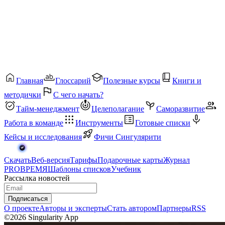
Главная
Глоссарий
Полезные курсы
Книги и
методички
С чего начать?
Тайм-менеджмент
Целеполагание
Саморазвитие
Работа в команде
Инструменты
Готовые списки
Кейсы и исследования
Фичи Сингулярити
Скачать
Веб-версия
Тарифы
Подарочные карты
Журнал
PROВРЕМЯ
Шаблоны списков
Учебник
Рассылка новостей
Подписаться
О проекте
Авторы и эксперты
Стать автором
Партнеры
RSS
©2026 Singularity App