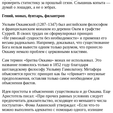
проверить статистику за прошлый сезон. Слышишь копыта —
думай о лошадях, а не о зебрах.
Гений, монах, бунтарь, филантроп
Уильям Оккамский (1287–1347) был английским философом
и францисканским монахом из деревни Окем в графстве
Суррей. В своих трудах он сформулировал принцип
«Не умножай сущности без необходимости» и применял его
весьма радикально. Например, доказывал, что существование
Бога нельзя вывести одним только разумом, что принесло
Оккаму немало проблем с церковными властями.
Сам термин «бритва Оккама» монах не использовал. Это
название появилось только в 1852 году благодаря
шотландскому философу Уильяму Гамильтону. Метафора
объясняется просто: принцип как бы «сбривает» ненужные
предположения, оставляя только самое необходимое для
объяснения фактов.
Идея простоты в объяснениях существовала и до Оккама. Еще
Аристотель писал: «При прочих равных условиях следует
предпочитать доказательство, исходящее из меньшего числа
постулатов». Фома Аквинский утверждал: «Если что-то
можно выполнить адекватно с помощью одного, излишне