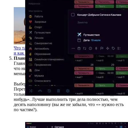
Что такое ошибка планирования
и как она работает
Планируйте день реалистично
Главная
— накидать себе 15 задач и потом удивляться,
что ничего не успеваешь. Бритва Оккама намекает:
меньше планов, больше дела.
Выберите 3-5 действительно важных дел на день.
Перетащите их в раздел «Сегодня» и сосредоточьтесь
только на них. Остальное — в «Планы» или «Когда-
нибудь». Лучше выполнить три дела полностью, чем
десять наполовину (вы же не забыли, что «
» нужно есть
по частям?).