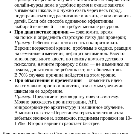
онлайн-курсы дома в удобное время и очные занятия
в языковой школе. Но нужно ехать через весь город,
подстраиваться под расписание и искать, с кем оставить
детей. Если оба способа одинаково эффективны,
выбирайте первый — он требует меньше ресурсов.
При диагностике причин
— сэкономить время
на поиск и определить стартовую точку для проверки;
Пример:
Ребенок стал плохо спать и капризничать.
Версии: возрастной кризис, проблемы в садике, реакция
на семейные изменения, дефицит витаминов. Вместо
многонедельного квеста по поиску крутого детского
психолога, начните проверку с базы — не изменился ли
режим, достаточно ли ребенок ест, не заболевает ли.
В 70% случаев причина найдется на этом уровне.
При объяснении и презентации
— объяснить идею
максимально просто и понятно, тем самым увеличив
шансы на ее одобрение.
Пример:
Предлагаете руководству новую
-систему.
Можно рассказать про интеграции, API,
микросервисную архитектуру и машинное обучение.
А можно сказать: «Перестанем терять клиентов из-за
забытых звонков и, возможно, поднимем продажи на 10-
15%». Второй вариант сработает быстрее.
Для применения бритвы Оккама воспользуйтесь алгоритмом