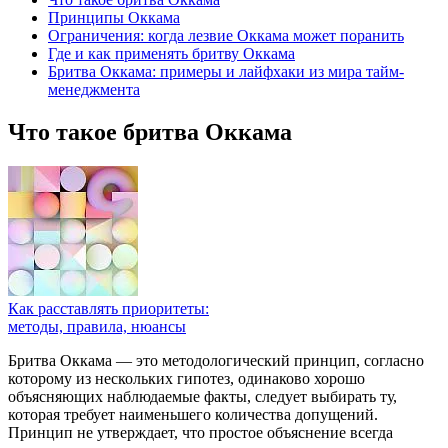
Принципы Оккама
Ограничения: когда лезвие Оккама может поранить
Где и как применять бритву Оккама
Бритва Оккама: примеры и лайфхаки из мира тайм-
менеджмента
Что такое бритва Оккама
Как расставлять приоритеты:
методы, правила, нюансы
Бритва Оккама — это методологический принцип, согласно
которому из нескольких гипотез, одинаково хорошо
объясняющих наблюдаемые факты, следует выбирать ту,
которая требует наименьшего количества допущений.
Принцип не утверждает, что простое объяснение всегда