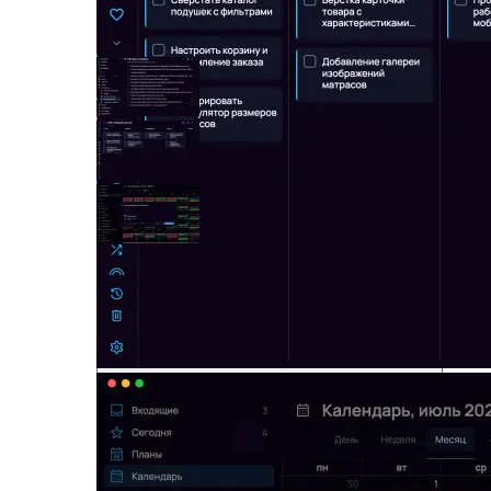
Список, канбан или календарь
в SingularityApp — выбирайте формат под
конкретную задачу, а не используйте все
подряд.