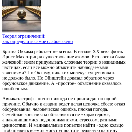
Теория ограничений:
как определить самое слабое звено
Бритва Оккама работает не всегда. В начале XX века физик
Эрнст Мах отрицал существование атомов. Его логика была
железной: зачем придумывать сложные теории о невидимых
частицах, если все можно объяснить наблюдаемыми
явлениями? По Оккаму, никаких молекул существовать
не должно было. Но Эйнштейн доказал обратное через
броуновское движение. А «простое» объяснение оказалось
ошибочным.
Авиакатастрофы почти никогда не происходят по одной
причине. Обычно к аварии ведет целая цепочка сбоев: отказ
оборудования, человеческая ошибка, плохая погода.
Семейные конфликты объясняются не «характером»,
а накопившимися недопониманиями, стрессом, разными
ценностями. И маниакальные попытки найти «одно кольцо,
чтоб править всеми» могут упростить реальную картину