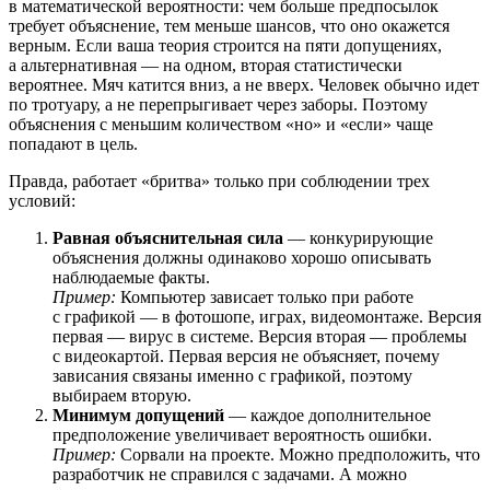
в математической вероятности: чем больше предпосылок
требует объяснение, тем меньше шансов, что оно окажется
верным. Если ваша теория строится на пяти допущениях,
а альтернативная — на одном, вторая статистически
вероятнее. Мяч катится вниз, а не вверх. Человек обычно идет
по тротуару, а не перепрыгивает через заборы. Поэтому
объяснения с меньшим количеством «но» и «если» чаще
попадают в цель.
Правда, работает «бритва» только при соблюдении трех
условий:
Равная объяснительная сила
— конкурирующие
объяснения должны одинаково хорошо описывать
наблюдаемые факты.
Пример:
Компьютер зависает только при работе
с графикой — в фотошопе, играх, видеомонтаже. Версия
первая — вирус в системе. Версия вторая — проблемы
с видеокартой. Первая версия не объясняет, почему
зависания связаны именно с графикой, поэтому
выбираем вторую.
Минимум допущений
— каждое дополнительное
предположение увеличивает вероятность ошибки.
Пример:
Сорвали
на проекте. Можно предположить, что
разработчик не справился с задачами. А можно