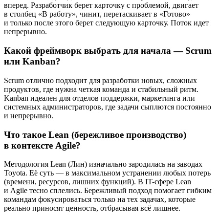
вперед. Разработчик берет карточку с проблемой, двигает
в столбец «В работу», чинит, перетаскивает в «Готово»
и только после этого берет следующую карточку. Поток идет
непрерывно.
Какой фреймворк выбрать для начала — Scrum
или Kanban?
Scrum отлично подходит для разработки новых, сложных
продуктов, где нужна четкая команда и стабильный ритм.
Kanban идеален для отделов поддержки, маркетинга или
системных администраторов, где задачи сыплются постоянно
и непрерывно.
Что такое Lean (бережливое производство)
в контексте Agile?
Методология Lean (Лин) изначально зародилась на заводах
Toyota. Её суть — в максимальном устранении любых потерь
(времени, ресурсов, лишних функций). В IT-сфере Lean
и Agile тесно сплелись. Бережливый подход помогает гибким
командам фокусироваться только на тех задачах, которые
реально приносят ценность, отбрасывая всё лишнее.