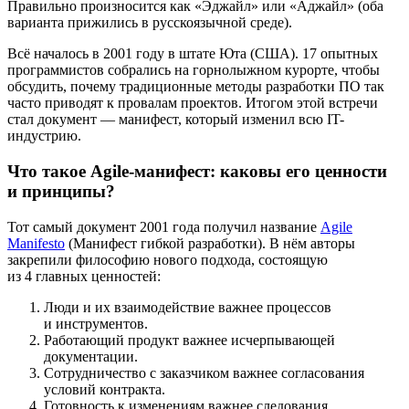
Правильно произносится как «Эджайл» или «Аджайл» (оба
варианта прижились в русскоязычной среде).
Всё началось в 2001 году в штате Юта (США). 17 опытных
программистов собрались на горнолыжном курорте, чтобы
обсудить, почему традиционные методы разработки ПО так
часто приводят к провалам проектов. Итогом этой встречи
стал документ — манифест, который изменил всю IT-
индустрию.
Что такое Agile-манифест: каковы его ценности
и принципы?
Тот самый документ 2001 года получил название
Agile
Manifesto
(Манифест гибкой разработки). В нём авторы
закрепили философию нового подхода, состоящую
из 4 главных ценностей:
Люди и их взаимодействие важнее процессов
и инструментов.
Работающий продукт важнее исчерпывающей
документации.
Сотрудничество с заказчиком важнее согласования
условий контракта.
Готовность к изменениям важнее следования