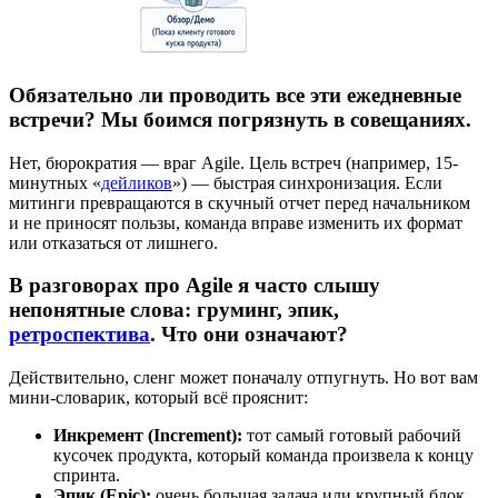
Обязательно ли проводить все эти ежедневные
встречи? Мы боимся погрязнуть в совещаниях.
Нет, бюрократия — враг Agile. Цель встреч (например, 15-
минутных «
дейликов
») — быстрая синхронизация. Если
митинги превращаются в скучный отчет перед начальником
и не приносят пользы, команда вправе изменить их формат
или отказаться от лишнего.
В разговорах про Agile я часто слышу
непонятные слова: груминг, эпик,
ретроспектива
. Что они означают?
Действительно, сленг может поначалу отпугнуть. Но вот вам
мини-словарик, который всё прояснит:
Инкремент (Increment):
тот самый готовый рабочий
кусочек продукта, который команда произвела к концу
спринта.
Эпик (Epic):
очень большая задача или крупный блок