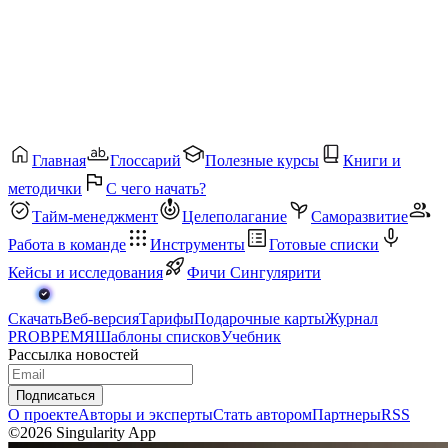
Главная
Глоссарий
Полезные курсы
Книги и
методички
С чего начать?
Тайм-менеджмент
Целеполагание
Саморазвитие
Работа в команде
Инструменты
Готовые списки
Кейсы и исследования
Фичи Сингулярити
Скачать
Веб-версия
Тарифы
Подарочные карты
Журнал
PROВРЕМЯ
Шаблоны списков
Учебник
Рассылка новостей
Подписаться
О проекте
Авторы и эксперты
Стать автором
Партнеры
RSS
©2026 Singularity App