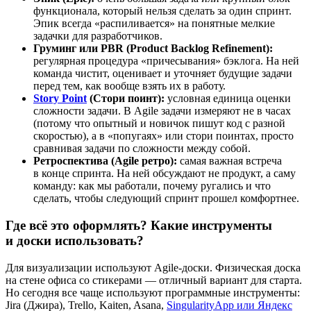
функционала, который нельзя сделать за один спринт.
Эпик всегда «распиливается» на понятные мелкие
задачки для разработчиков.
Груминг или PBR (Product Backlog Refinement):
регулярная процедура «причесывания» бэклога. На ней
команда чистит, оценивает и уточняет будущие задачи
перед тем, как вообще взять их в работу.
Story Point
(Стори поинт):
условная единица оценки
сложности задачи. В Agile задачи измеряют не в часах
(потому что опытный и новичок пишут код с разной
скоростью), а в «попугаях» или стори поинтах, просто
сравнивая задачи по сложности между собой.
Ретроспектива (Agile ретро):
самая важная встреча
в конце спринта. На ней обсуждают не продукт, а саму
команду: как мы работали, почему ругались и что
сделать, чтобы следующий спринт прошел комфортнее.
Где всё это оформлять? Какие инструменты
и доски использовать?
Для визуализации используют Agile-доски. Физическая доска
на стене офиса со стикерами — отличный вариант для старта.
Но сегодня все чаще используют программные инструменты:
Jira (Джира), Trello, Kaiten, Asana,
SingularityApp или Яндекс