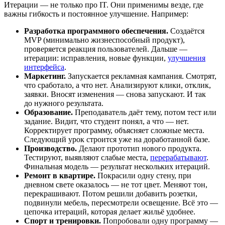
Итерации — не только про IT. Они применимы везде, где
важны гибкость и постоянное улучшение. Например:
Разработка программного обеспечения.
Создаётся
MVP (минимально жизнеспособный продукт),
проверяется реакция пользователей. Дальше —
итерации: исправления, новые функции,
улучшения
интерфейса
.
Маркетинг.
Запускается рекламная кампания. Смотрят,
что сработало, а что нет. Анализируют клики, отклик,
заявки. Вносят изменения — снова запускают. И так
до нужного результата.
Образование.
Преподаватель даёт тему, потом тест или
задание. Видит, что студент понял, а что — нет.
Корректирует программу, объясняет сложные места.
Следующий урок строится уже на доработанной базе.
Производство.
Делают прототип нового продукта.
Тестируют, выявляют слабые места,
перерабатывают
.
Финальная модель — результат нескольких итераций.
Ремонт в квартире.
Покрасили одну стену, при
дневном свете оказалось — не тот цвет. Меняют тон,
перекрашивают. Потом решили добавить розетки,
подвинули мебель, пересмотрели освещение. Всё это —
цепочка итераций, которая делает жильё удобнее.
Спорт и тренировки.
Попробовали одну программу —