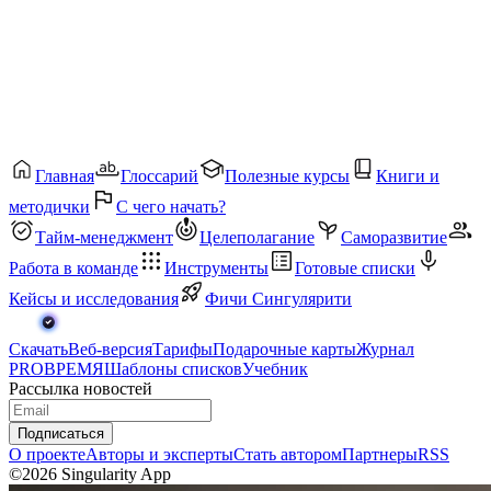
Главная
Глоссарий
Полезные курсы
Книги и
методички
С чего начать?
Тайм-менеджмент
Целеполагание
Саморазвитие
Работа в команде
Инструменты
Готовые списки
Кейсы и исследования
Фичи Сингулярити
Скачать
Веб-версия
Тарифы
Подарочные карты
Журнал
PROВРЕМЯ
Шаблоны списков
Учебник
Рассылка новостей
Подписаться
О проекте
Авторы и эксперты
Стать автором
Партнеры
RSS
©2026 Singularity App