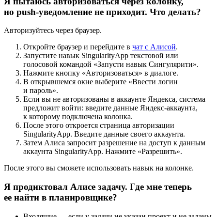
Я пытаюсь авторизоваться через колонку,
но push-уведомление не приходит. Что делать?
Авторизуйтесь через браузер.
Откройте браузер и перейдите в
чат с Алисой
.
Запустите навык SingularityApp текстовой или
голосовой командой «Запусти навык Сингулярити».
Нажмите кнопку «Авторизоваться» в диалоге.
В открывшемся окне выберите «Ввести логин
и пароль».
Если вы не авторизованы в аккаунте Яндекса, система
предложит войти: введите данные Яндекс-аккаунта,
к которому подключена колонка.
После этого откроется страница авторизации
SingularityApp. Введите данные своего аккаунта.
Затем Алиса запросит разрешение на доступ к данным
аккаунта SingularityApp. Нажмите «Разрешить».
После этого вы сможете использовать навык на колонке.
Я продиктовал Алисе задачу. Где мне теперь
ее найти в планировщике?
Входящие — если у задачи не указан проект и не заданы