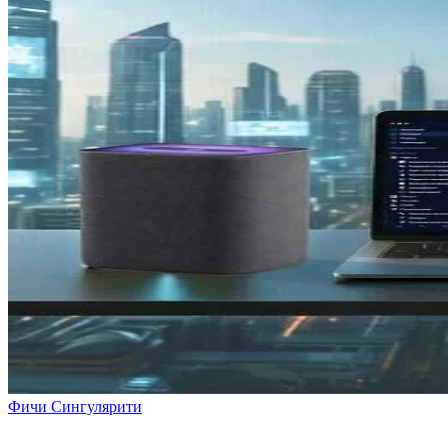
Фичи Сингулярити