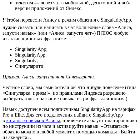
текстом
— через чат в мобильной, десктопной и веб-
версии приложений от Яндекс.
❗ Чтобы перевести Алису в режим общения с SingularityApp,
нужно сказать или написать в чат волшебные слова «Алиса,
запусти навык» (или «Алиса, запусти чат») ПЛЮС любую
из активационных фраз ниже:
Singularity App;
SingularityApp;
Singularity;
Сингулярити.
Пример: Алиса, запусти чат Cингулярити.
Честное слово, мы сами хотели бы что-нибудь повеселее (типа
«Сингулярка, прием!», но правилами Яндекса разрешено
выбирать только название навыка и три фразы-синонима).
Навык доступен всем подписчикам SingularityApp на тарифах
Pro и Elite. Для его подключения найдите SingularityApp
в
каталоге навыков Алисы
, привяжите аккаунт планировщика
по инструкции из чата и активируйте навык. «Отвязаться»
обратно можно в любой момент с помощью команды «Выйти
из аккаунта».