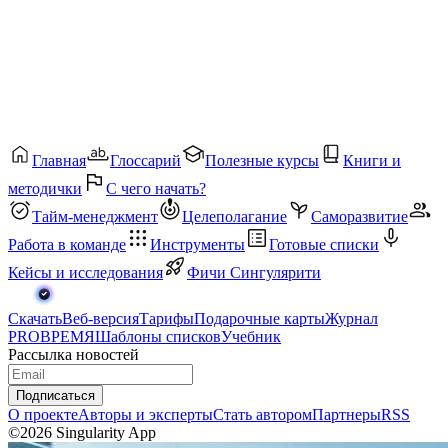
Главная
Глоссарий
Полезные курсы
Книги и
методички
С чего начать?
Тайм-менеджмент
Целеполагание
Саморазвитие
Работа в команде
Инструменты
Готовые списки
Кейсы и исследования
Фичи Сингулярити
Скачать
Веб-версия
Тарифы
Подарочные карты
Журнал
PROВРЕМЯ
Шаблоны списков
Учебник
Рассылка новостей
Подписаться
О проекте
Авторы и эксперты
Стать автором
Партнеры
RSS
©2026 Singularity App