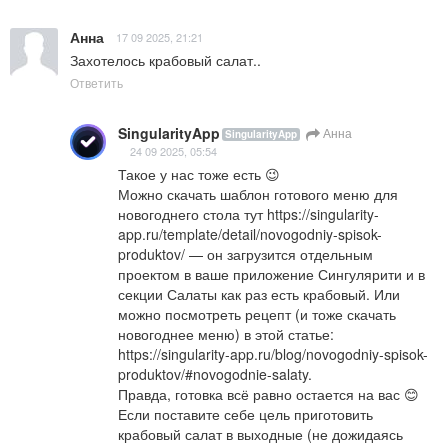
Анна
17 09 2025, 21:21
Захотелось крабовый салат..
Ответить
SingularityApp
Анна
SingularityApp
24 09 2025, 05:54
Такое у нас тоже есть 😉

Можно скачать шаблон готового меню для 
новогоднего стола тут 
https://singularity-
app.ru/template/detail/novogodniy-spisok-
produktov/
 — он загрузится отдельным 
проектом в ваше приложение Сингулярити и в 
секции Салаты как раз есть крабовый. Или 
можно посмотреть рецепт (и тоже скачать 
новогоднее меню) в этой статье: 
https://singularity-app.ru/blog/novogodniy-spisok-
produktov/#novogodnie-salaty
.

Правда, готовка всё равно остается на вас 😊 

Если поставите себе цель приготовить 
крабовый салат в выходные (не дожидаясь 