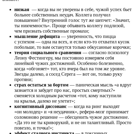
низкая
— когда вы не уверены в себе, чужой успех бьет
больнее собственных неудач. Коллега получил
повышение? Внутренний голос тут же шепчет: «Значит,
ты никчемность». Проще объявить коллегу подлизой,
чем признать собственные промахи;
мышление дефицита
— уверенность, что пицца
с успехом — одна на всех, и если кто-то отхватил кусок
побольше, то вам останутся только обкусанные корочки;
теория социального сравнения
— согласно психологу
Леону Фестингеру, мы постоянно измеряем себя
линейкой чужих достижений. Особенно болезненно,
когда «обгоняет» тот, кто вчера был на том же уровне.
Звезды далеко, а сосед Серега — вот он, только руку
протяни;
страх остаться за бортом
— паническая мысль «а вдруг
зазнается и забудет про нас, простых смертных?»
сменяется холодным расчетом «тот, кому наступили
на крылья, далеко не улетит»;
когнитивный диссонанс
— когда на ринг выходят
«он молодец» и «я неудачник», рефери-мозг принимает
соломоново решение — обесценить чужое достижение.
«Да это не ты криворукий, и не он талантливый. Просто
повезло, и точка!»;
эффект стадного инстинкта
— в токсичных