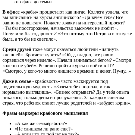
от офиса до семьи.
В офисе
«крабы» процветают как нигде. Коллега узнала, что
вы записались на курсы английского? «Да зачем тебе? Все
равно не повысят». Подаете заявку на интересный проект?
«Ты бы поосторожнее, начальство выскочек не любит».
Получили благодарность? «Это потому что Петрова в отпуске
была, а то бы не светило».
Среди друзей
тоже могут оказаться любители «цапнуть
клешней». Бросаете курить? «Ой, да ладно, все равно
сорвешься через неделю». Начали заниматься бегом? «Смотри,
колени не убей». Решили пройти курсы и войти в IT?
«Смотрю, у кого-то много лишнего времени и денег. Ну-ну...»
Даже в семье
«крабовость» часто маскируется под
родительскую мудрость. «Зачем тебе спортзал, и так
нормально выглядишь». «Бизнес открывать? Да у тебя опыта
никакого, только деньги профукаешь». За каждым советом —
страх, что ребенок станет лучше родителей и «забудет корни».
Фразы-маркеры крабового мышления
«А как же семья/работа?»
«Не слишком ли рано еще?»
«А если что-то пойдет не так?»