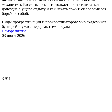
название — прокрастинация сна — и вполне понятные
механизмы. Рассказываем, что толкает нас засиживаться
допоздна в ущерб отдыху и как начать ложиться вовремя без
борьбы с собой.
Виды прокрастинации и прокрастинаторов: мир академиков,
бунтарей и ужаса перед мытьем посуды
Саморазвитие
03 июня 2026
3 911