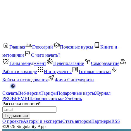
Главная
Глоссарий
Полезные курсы
Книги и
методички
С чего начать?
Тайм-менеджмент
Целеполагание
Саморазвитие
Работа в команде
Инструменты
Готовые списки
Кейсы и исследования
Фичи Сингулярити
Скачать
Веб-версия
Тарифы
Подарочные карты
Журнал
PROВРЕМЯ
Шаблоны списков
Учебник
Рассылка новостей
Подписаться
О проекте
Авторы и эксперты
Стать автором
Партнеры
RSS
©2026 Singularity App