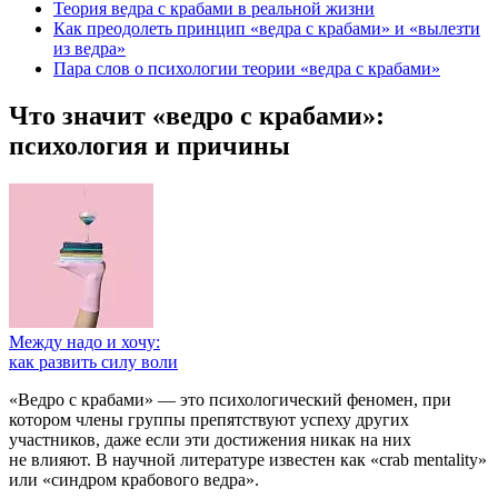
Теория ведра с крабами в реальной жизни
Как преодолеть принцип «ведра с крабами» и «вылезти
из ведра»
Пара слов о психологии теории «ведра с крабами»
Что значит «ведро с крабами»:
психология и причины
Между надо и хочу:
как развить силу воли
«Ведро с крабами» — это психологический феномен, при
котором члены группы препятствуют успеху других
участников, даже если эти достижения никак на них
не влияют. В научной литературе известен как «crab mentality»
или «синдром крабового ведра».