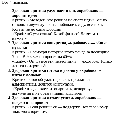
Вот 4 правила.
Здоровая критика улучшает план, «крабовая» —
хоронит идею
Критик: «Молодец, что решила на спорт идти! Только
с твоими двумя лучше зал поближе к саду, все-таки.
Кстати, знаю один хороший...».
«Краб»: «С ума сошла? Какой фитнес? Детям мать
нужна!»
Здоровая критика конкретна, «крабовая» — общие
пугалки
Критик: «Посмотри историю этого фонда за последние
5 лет. В 2023-м он просел на 40%».
«Краб»: «Ой, да все эти инвестиции — лохотрон. Только
деньги потеряешь!»
Здоровая критика готова к диалогу, «крабовая» —
читает монолог
Критик: готов обсуждать детали, предлагает
альтернативы, делится контактами.
«Краб»: продолжает отговаривать, игнорируя
аргументы и не брезгуя манипуляциями.
Здоровая критика желает успеха, «крабовая» —
надеется на провал
Критик: «Если решишься — поддержу. Вот тебе номер
знакомого юриста».