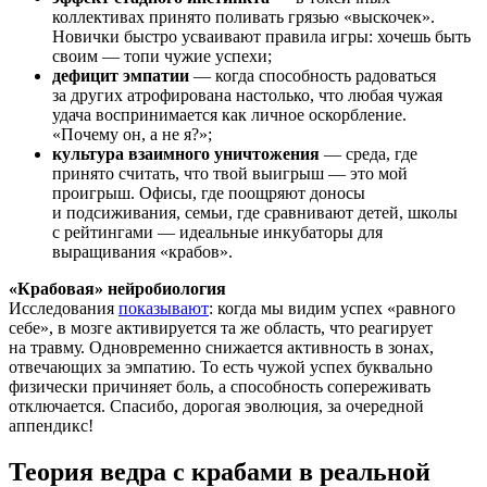
коллективах принято поливать грязью «выскочек».
Новички быстро усваивают правила игры: хочешь быть
своим — топи чужие успехи;
дефицит эмпатии
— когда способность радоваться
за других атрофирована настолько, что любая чужая
удача воспринимается как личное оскорбление.
«Почему он, а не я?»;
культура взаимного уничтожения
— среда, где
принято считать, что твой выигрыш — это мой
проигрыш. Офисы, где поощряют доносы
и подсиживания, семьи, где сравнивают детей, школы
с рейтингами — идеальные инкубаторы для
выращивания «крабов».
«Крабовая» нейробиология
Исследования
показывают
: когда мы видим успех «равного
себе», в мозге активируется та же область, что реагирует
на травму. Одновременно снижается активность в зонах,
отвечающих за эмпатию. То есть чужой успех буквально
физически причиняет боль, а способность сопереживать
отключается. Спасибо, дорогая эволюция, за очередной
аппендикс!
Теория ведра с крабами в реальной