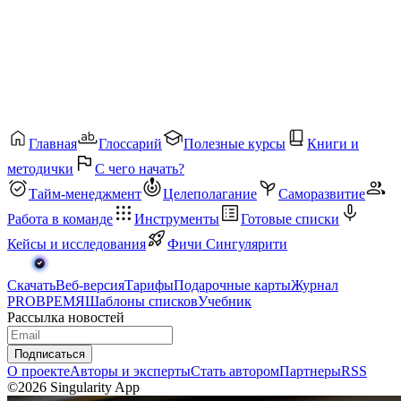
Главная
Глоссарий
Полезные курсы
Книги и
методички
С чего начать?
Тайм-менеджмент
Целеполагание
Саморазвитие
Работа в команде
Инструменты
Готовые списки
Кейсы и исследования
Фичи Сингулярити
Скачать
Веб-версия
Тарифы
Подарочные карты
Журнал
PROВРЕМЯ
Шаблоны списков
Учебник
Рассылка новостей
Подписаться
О проекте
Авторы и эксперты
Стать автором
Партнеры
RSS
©2026 Singularity App