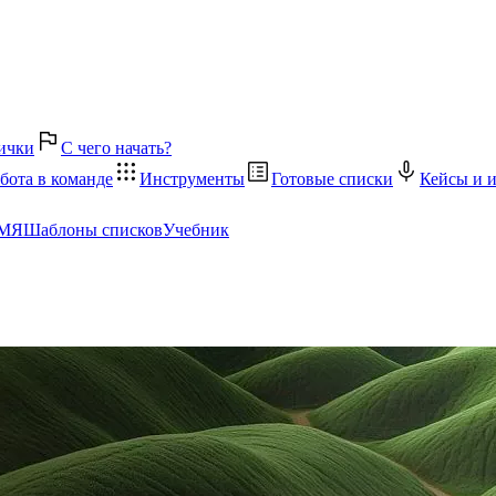
ички
С чего начать?
бота в команде
Инструменты
Готовые списки
Кейсы и 
ЕМЯ
Шаблоны списков
Учебник