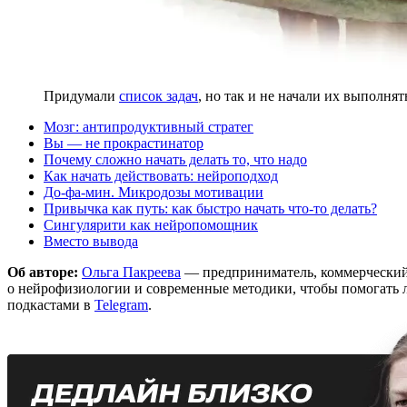
Придумали
список задач
, но так и не начали их выполнят
Мозг: антипродуктивный стратег
Вы — не прокрастинатор
Почему сложно начать делать то, что надо
Как начать действовать: нейроподход
До-фа-мин. Микродозы мотивации
Привычка как путь: как быстро начать что-то делать?
Сингулярити как нейропомощник
Вместо вывода
Об авторе:
Ольга Пакреева
— предприниматель, коммерческий д
о нейрофизиологии и современные методики, чтобы помогать 
подкастами в
Telegram
.