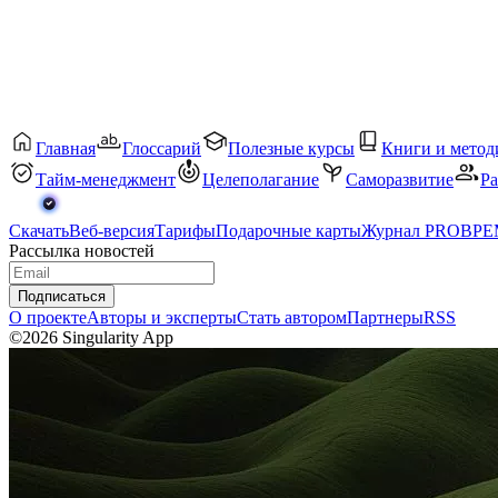
Главная
Глоссарий
Полезные курсы
Книги и метод
Тайм-менеджмент
Целеполагание
Саморазвитие
Ра
Скачать
Веб-версия
Тарифы
Подарочные карты
Журнал PROВР
Рассылка новостей
Подписаться
О проекте
Авторы и эксперты
Стать автором
Партнеры
RSS
©2026 Singularity App