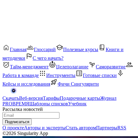
Главная
Глоссарий
Полезные курсы
Книги и
методички
С чего начать?
Тайм-менеджмент
Целеполагание
Саморазвитие
Работа в команде
Инструменты
Готовые списки
Кейсы и исследования
Фичи Сингулярити
Скачать
Веб-версия
Тарифы
Подарочные карты
Журнал
PROВРЕМЯ
Шаблоны списков
Учебник
Рассылка новостей
Подписаться
О проекте
Авторы и эксперты
Стать автором
Партнеры
RSS
©2026 Singularity App