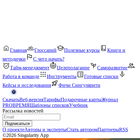
Главная
Глоссарий
Полезные курсы
Книги и
методички
С чего начать?
Тайм-менеджмент
Целеполагание
Саморазвитие
Работа в команде
Инструменты
Готовые списки
Кейсы и исследования
Фичи Сингулярити
Скачать
Веб-версия
Тарифы
Подарочные карты
Журнал
PROВРЕМЯ
Шаблоны списков
Учебник
Рассылка новостей
Подписаться
О проекте
Авторы и эксперты
Стать автором
Партнеры
RSS
©2026 Singularity App