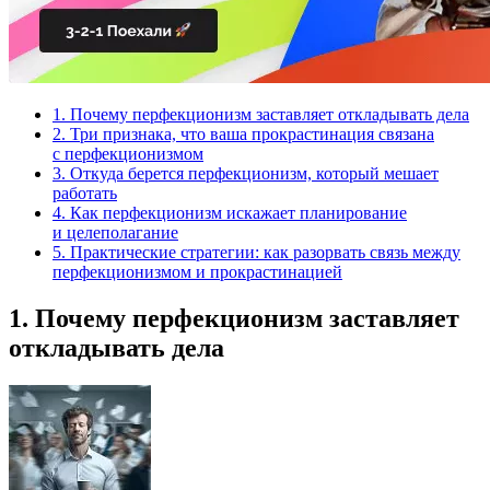
1. Почему перфекционизм заставляет откладывать дела
2. Три признака, что ваша прокрастинация связана
с перфекционизмом
3. Откуда берется перфекционизм, который мешает
работать
4. Как перфекционизм искажает планирование
и целеполагание
5. Практические стратегии: как разорвать связь между
перфекционизмом и прокрастинацией
1. Почему перфекционизм заставляет
откладывать дела