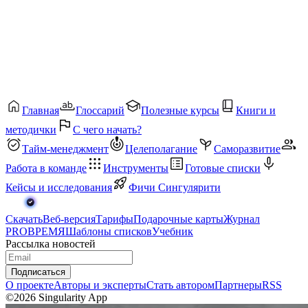
Главная
Глоссарий
Полезные курсы
Книги и
методички
С чего начать?
Тайм-менеджмент
Целеполагание
Саморазвитие
Работа в команде
Инструменты
Готовые списки
Кейсы и исследования
Фичи Сингулярити
Скачать
Веб-версия
Тарифы
Подарочные карты
Журнал
PROВРЕМЯ
Шаблоны списков
Учебник
Рассылка новостей
Подписаться
О проекте
Авторы и эксперты
Стать автором
Партнеры
RSS
©2026 Singularity App