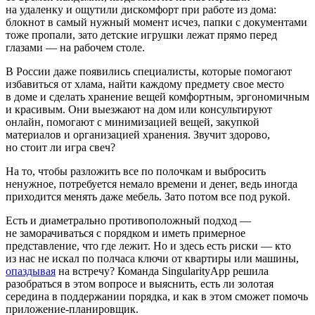
на удаленку и ощутили дискомфорт при работе из дома:
блокнот в самый нужный момент исчез, папки с документами
тоже пропали, зато детские игрушки лежат прямо перед
глазами — на рабочем столе.
В России даже появились специалисты, которые помогают
избавиться от хлама, найти каждому предмету свое место
в доме и сделать хранение вещей комфортным, эргономичным
и красивым. Они выезжают на дом или консультируют
онлайн, помогают с минимизацией вещей, закупкой
материалов и организацией хранения. Звучит здорово,
но стоит ли игра свеч?
На то, чтобы разложить все по полочкам и выбросить
ненужное, потребуется немало времени и денег, ведь иногда
приходится менять даже мебель. Зато потом все под рукой.
Есть и диаметрально противоположный подход —
не заморачиваться с порядком и иметь примерное
представление, что где лежит. Но и здесь есть риски — кто
из нас не искал по полчаса ключи от квартиры или машины,
опаздывая
на встречу? Команда SingularityApp решила
разобраться в этом вопросе и выяснить, есть ли золотая
середина в поддержании порядка, и как в этом сможет помочь
приложение-планировщик.