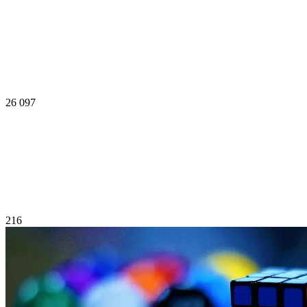
26 097
216