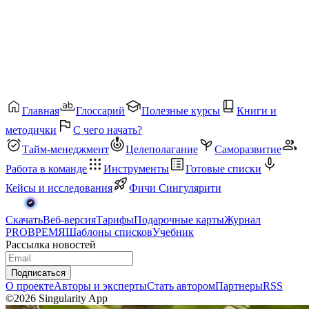
Главная
Глоссарий
Полезные курсы
Книги и
методички
С чего начать?
Тайм-менеджмент
Целеполагание
Саморазвитие
Работа в команде
Инструменты
Готовые списки
Кейсы и исследования
Фичи Сингулярити
Скачать
Веб-версия
Тарифы
Подарочные карты
Журнал
PROВРЕМЯ
Шаблоны списков
Учебник
Рассылка новостей
Подписаться
О проекте
Авторы и эксперты
Стать автором
Партнеры
RSS
©2026 Singularity App