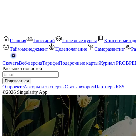
Главная
Глоссарий
Полезные курсы
Книги и метод
Тайм-менеджмент
Целеполагание
Саморазвитие
Ра
Скачать
Веб-версия
Тарифы
Подарочные карты
Журнал PROВР
Рассылка новостей
Подписаться
О проекте
Авторы и эксперты
Стать автором
Партнеры
RSS
©2026 Singularity App