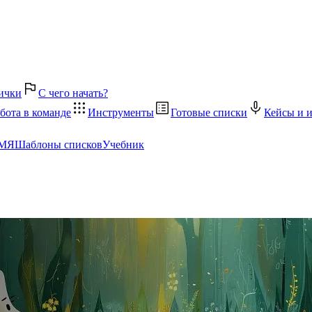
ички
С чего начать?
бота в команде
Инструменты
Готовые списки
Кейсы и 
ЕМЯ
Шаблоны списков
Учебник