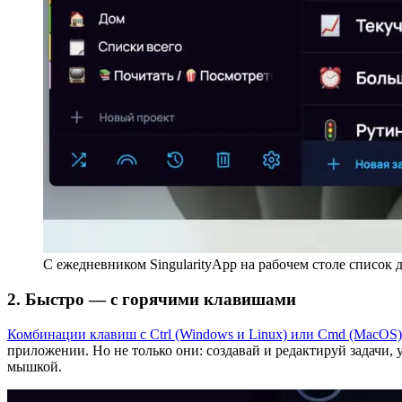
С ежедневником SingularityApp на рабочем столе список 
2. Быстро — с горячими клавишами
Комбинации клавиш с
Ctrl (Windows и Linux) или Cmd (MacOS)
приложении. Но не только они: создавай и редактируй задачи, 
мышкой.