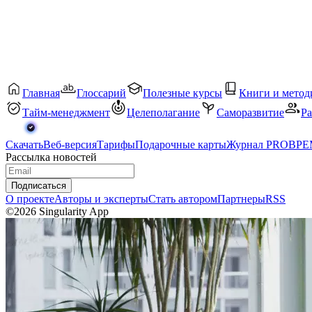
Главная
Глоссарий
Полезные курсы
Книги и метод
Тайм-менеджмент
Целеполагание
Саморазвитие
Ра
Скачать
Веб-версия
Тарифы
Подарочные карты
Журнал PROВР
Рассылка новостей
Подписаться
О проекте
Авторы и эксперты
Стать автором
Партнеры
RSS
©2026 Singularity App