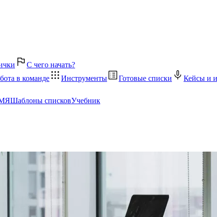
ички
С чего начать?
бота в команде
Инструменты
Готовые списки
Кейсы и 
ЕМЯ
Шаблоны списков
Учебник