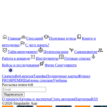
Главная
Глоссарий
Полезные курсы
Книги и
методички
С чего начать?
Тайм-менеджмент
Целеполагание
Саморазвитие
Работа в команде
Инструменты
Готовые списки
Кейсы и исследования
Фичи Сингулярити
Скачать
Веб-версия
Тарифы
Подарочные карты
Журнал
PROВРЕМЯ
Шаблоны списков
Учебник
Рассылка новостей
Подписаться
О проекте
Авторы и эксперты
Стать автором
Партнеры
RSS
©2026 Singularity App