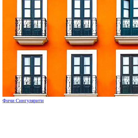
Фичи Сингулярити