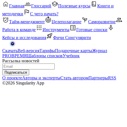
Главная
Глоссарий
Полезные курсы
Книги и
методички
С чего начать?
Тайм-менеджмент
Целеполагание
Саморазвитие
Работа в команде
Инструменты
Готовые списки
Кейсы и исследования
Фичи Сингулярити
Скачать
Веб-версия
Тарифы
Подарочные карты
Журнал
PROВРЕМЯ
Шаблоны списков
Учебник
Рассылка новостей
Подписаться
О проекте
Авторы и эксперты
Стать автором
Партнеры
RSS
©2026 Singularity App