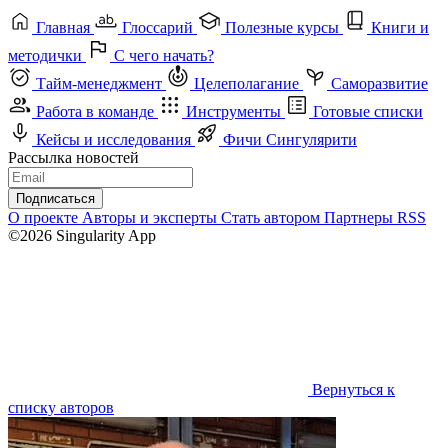
Главная
Глоссарий
Полезные курсы
Книги и
методички
С чего начать?
Тайм-менеджмент
Целеполагание
Саморазвитие
Работа в команде
Инструменты
Готовые списки
Кейсы и исследования
Фичи Сингулярити
Рассылка новостей
Подписаться
О проекте
Авторы и эксперты
Стать автором
Партнеры
RSS
©2026 Singularity App
Вернуться к
списку авторов