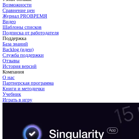
Возможности
Сравнение цен
Журнал PROВРЕМЯ
Видео
Шаблоны списков
Подписка от работодателя
Поддержка
База знаний
Backlog (идеи)
Служба поддержки
Отзывы
История версий
Компания
О нас
Партнерская программа
Книги и методички
Учебник
Играть в игру