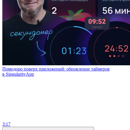
Помодоро поверх приложений: обновление таймеров
в SingularityApp
3:17