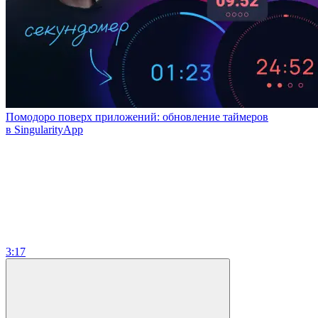
Помодоро поверх приложений: обновление таймеров
в SingularityApp
3:17