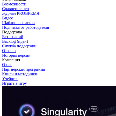
Возможности
Сравнение цен
Журнал PROВРЕМЯ
Видео
Шаблоны списков
Подписка от работодателя
Поддержка
База знаний
Backlog (идеи)
Служба поддержки
Отзывы
История версий
Компания
О нас
Партнерская программа
Книги и методички
Учебник
Играть в игру