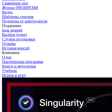
Сравнение цен
Журнал PROВРЕМЯ
Видео
Шаблоны списков
Подписка от работодателя
Поддержка
База знаний
Backlog (идеи)
Служба поддержки
Отзывы
История версий
Компания
О нас
Партнерская программа
Книги и методички
Учебник
Играть в игру