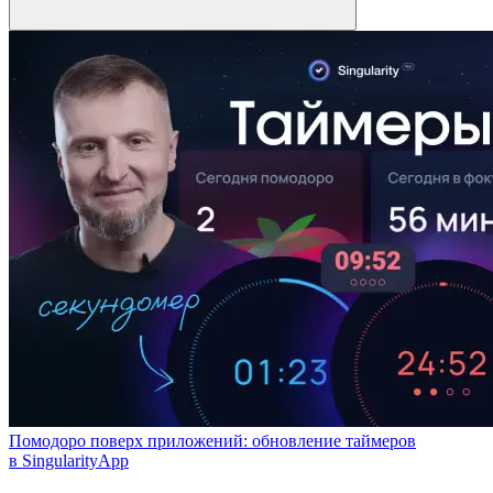
Помодоро поверх приложений: обновление таймеров
в SingularityApp