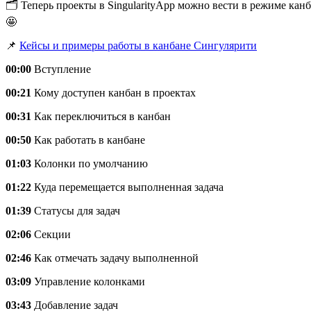
🗂️ Теперь проекты в SingularityApp можно вести в режиме кан
🤩
📌
Кейсы и примеры работы в канбане Сингулярити
00:00
Вступление
00:21
Кому доступен канбан в проектах
00:31
Как переключиться в канбан
00:50
Как работать в канбане
01:03
Колонки по умолчанию
01:22
Куда перемещается выполненная задача
01:39
Статусы для задач
02:06
Секции
02:46
Как отмечать задачу выполненной
03:09
Управление колонками
03:43
Добавление задач