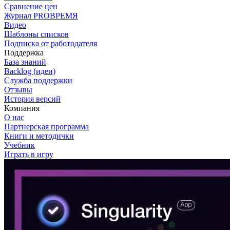
Сравнение цен
Журнал PROВРЕМЯ
Видео
Шаблоны списков
Подписка от работодателя
Поддержка
База знаний
Backlog (идеи)
Служба поддержки
Отзывы
История версий
Компания
О нас
Партнерская программа
Книги и методички
Учебник
Играть в игру