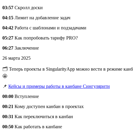
03:57
Скролл доски
04:15
Лимит на добавление задач
04:42
Работа с шаблонами и подзадачами
05:27
Как попробовать тарифу PRO?
06:27
Заключение
26 марта 2025
🗂️ Теперь проекты в SingularityApp можно вести в режиме кан
🤩
📌
Кейсы и примеры работы в канбане Сингулярити
00:00
Вступление
00:21
Кому доступен канбан в проектах
00:31
Как переключиться в канбан
00:50
Как работать в канбане