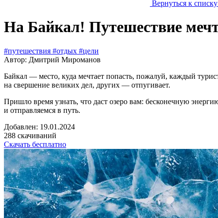
Вернуться к списк
На Байкал! Путешествие меч
#путешествия
#отдых
#цели
Автор: Дмитрий Мироманов
Байкал — место, куда мечтает попасть, пожалуй, каждый турист
на свершение великих дел, других — отпугивает.
Пришло время узнать, что даст озеро вам: бесконечную энерги
и отправляемся в путь.
Добавлен: 19.01.2024
288 скачиваний
Скачать бесплатно